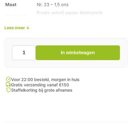
Maat
Nr. 23 – 1,5 ons
Ersatz vetvrij papier (biologisch
Materiaal
afbreekbaar)
Lees meer ↓
Aantal per
1200 stuks per doos
doos
Kleur
Wit – Blanco (onbedrukt)
Vetvrij, voedselveilig en biologisch
In winkelwagen
Papieren
Kenmerken
afbreekbaar
Snackzakken
Ersatz
Wit
Nr.
Voor 22:00 besteld, morgen in huis
23
Gratis verzending vanaf €150
Staffelkorting bij grote afnames
1200
Stuks
aantal