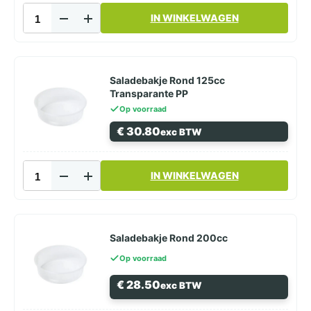
Saladebakje
IN WINKELWAGEN
Rechthoekig
125cc
aantal
Saladebakje Rond 125cc
Transparante PP
Op voorraad
€
30.80
exc BTW
Saladebakje
IN WINKELWAGEN
Rond
125cc
Transparante
PP
aantal
Saladebakje Rond 200cc
Op voorraad
€
28.50
exc BTW