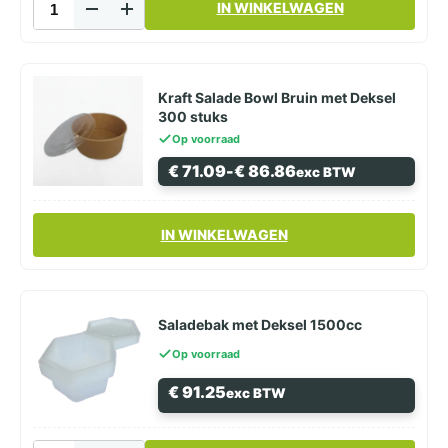
IN WINKELWAGEN
Saladebak
Rond
101mm
aantal
Kraft Salade Bowl Bruin met Deksel
300 stuks
Op voorraad
Prijsklasse:
€
71.09
-
€
86.86
exc BTW
€ 71.09
tot
€ 86.86
Dit
IN WINKELWAGEN
product
heeft
meerdere
variaties.
Deze
Saladebak met Deksel 1500cc
optie
Op voorraad
kan
gekozen
€
91.25
exc BTW
worden
op
de