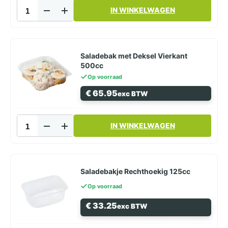
Saladebak
IN WINKELWAGEN
met
Deksel
Vierkant
375cc
aantal
Saladebak met Deksel Vierkant
500cc
Op voorraad
€
65.95
exc BTW
Saladebak
IN WINKELWAGEN
met
Deksel
Vierkant
500cc
aantal
Saladebakje Rechthoekig 125cc
Op voorraad
€
33.25
exc BTW