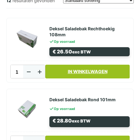
12
resultaten gevonden
Deksel Saladebak Rechthoekig
108mm
Op voorraad
€
26.50
exc BTW
Deksel
IN WINKELWAGEN
Saladebak
Rechthoekig
108mm
aantal
Deksel Saladebak Rond 101mm
Op voorraad
€
28.80
exc BTW
Deksel