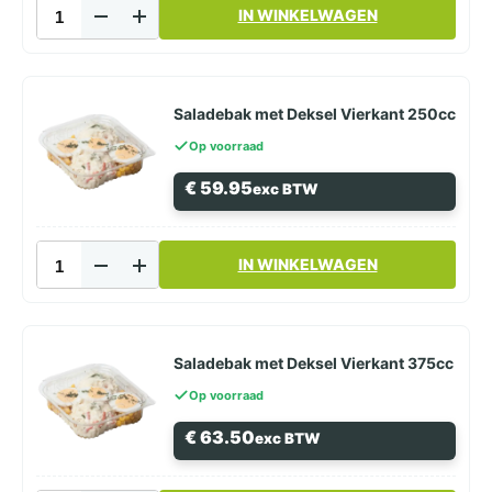
Saladebak
productpagina
IN WINKELWAGEN
met
Deksel
1500cc
aantal
Saladebak met Deksel Vierkant 250cc
Op voorraad
€
59.95
exc BTW
Saladebak
IN WINKELWAGEN
met
Deksel
Vierkant
250cc
aantal
Saladebak met Deksel Vierkant 375cc
Op voorraad
€
63.50
exc BTW