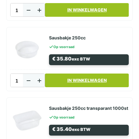
Saladebakje
IN WINKELWAGEN
Rond
200cc
aantal
Sausbakje 250cc
Op voorraad
€
35.80
exc BTW
Sausbakje
IN WINKELWAGEN
250cc
aantal
Sausbakje 250cc transparant 1000st
Op voorraad
€
35.40
exc BTW