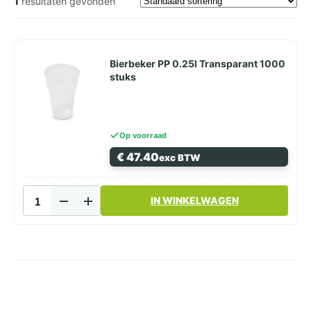
1
resultaten gevonden
Bierbeker PP 0.25l Transparant 1000
stuks
Op voorraad
€
47.40
exc BTW
Bierbeker
IN WINKELWAGEN
PP
0.25l
Transparant
1000
stuks
aantal