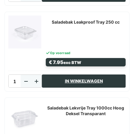
Tray
750cc
Transparant
aantal
Saladebak Leakproof Tray 250 cc
Op voorraad
€
7.95
exc BTW
Saladebak
IN WINKELWAGEN
Leakproof
Tray
250
cc
aantal
Saladebak Lekvrije Tray 1000cc Hoog
Deksel Transparant