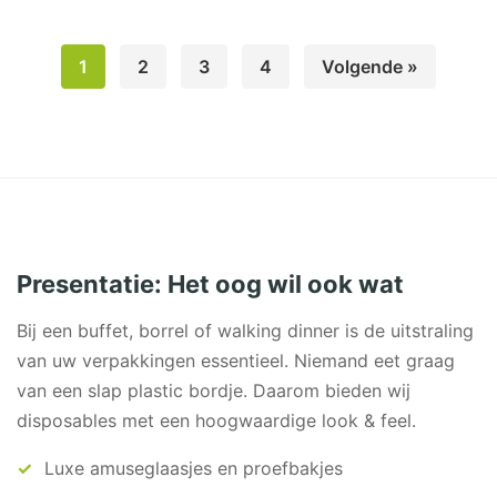
meerdere
variaties.
Deze
1
2
3
4
Volgende »
optie
kan
gekozen
worden
op
de
productpagina
Presentatie: Het oog wil ook wat
Bij een buffet, borrel of walking dinner is de uitstraling
van uw verpakkingen essentieel. Niemand eet graag
van een slap plastic bordje. Daarom bieden wij
disposables met een hoogwaardige look & feel.
Luxe amuseglaasjes en proefbakjes