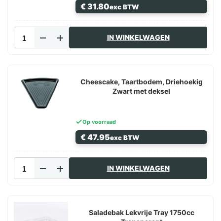
€
31.80
exc BTW
Deksel
IN WINKELWAGEN
Taartbakje
Driehoekig
Transparant
Hoog
aantal
Cheescake, Taartbodem, Driehoekig
Zwart met deksel
Op voorraad
€
47.95
exc BTW
Cheescake,
IN WINKELWAGEN
Taartbodem,
Driehoekig
Zwart
met
deksel
Saladebak Lekvrije Tray 1750cc