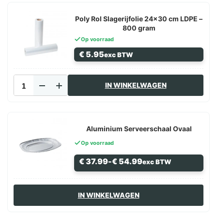
Transparant
aantal
Poly Rol Slagerijfolie 24×30 cm LDPE –
800 gram
Op voorraad
€
5.95
exc BTW
Poly
IN WINKELWAGEN
Rol
Slagerijfolie
24x30
cm
LDPE
Aluminium Serveerschaal Ovaal
–
Op voorraad
800
gram
Prijsklasse:
€
37.99
-
€
54.99
exc BTW
aantal
€ 37.99
tot
€ 54.99
Dit
IN WINKELWAGEN
product
heeft