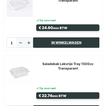
aantal
Transparant
Op voorraad
€
24.60
exc BTW
Saladebak
IN WINKELWAGEN
Lekvrije
Tray
1750cc
Transparant
aantal
Saladebak Lekvrije Tray 1500cc
Transparant
Op voorraad
€
22.74
exc BTW