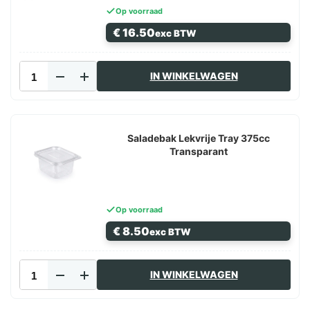
Op voorraad
€
16.50
exc BTW
Saladebak
IN WINKELWAGEN
Lekvrije
Tray
1000cc
Hoog
Deksel
Saladebak Lekvrije Tray 375cc
Transparant
Transparant
aantal
Op voorraad
€
8.50
exc BTW
Saladebak
IN WINKELWAGEN
Lekvrije
Tray
375cc