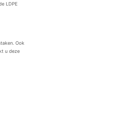
 de LDPE
staken. Ook
kt u deze