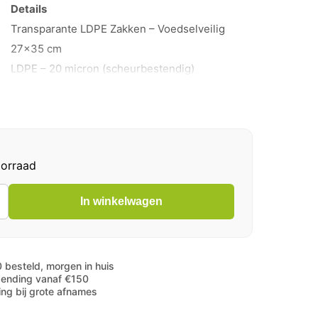
Details
Transparante LDPE Zakken – Voedselveilig
27×35 cm
LDPE – 20 micron (scheurbestendig)
1000 stuks per dispenserdoos
ie
Kristalhelder voor optimale productpresentatie
100% Voedselveilig (Food Grade)
orraad
In winkelwagen
ant
 besteld, morgen in huis
zending vanaf €150
ting bij grote afnames