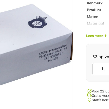
Kenmerk
Product
Maten
Materiaal
Aantal
Lees meer ↓
Transparant
Veiligheid
53 op vo
LDPE
Zakken
27cm
Transpar
1000
Voor 22:00
Stuks
Gratis ver
Staffelkor
aantal