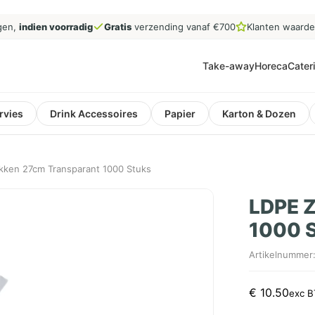
gen,
indien voorradig
Gratis
verzending vanaf €700
Klanten waard
Take-away
Horeca
Cater
rvies
Drink Accessoires
Papier
Karton & Dozen
kken 27cm Transparant 1000 Stuks
LDPE Z
1000 
Artikelnummer
€
10.50
exc 