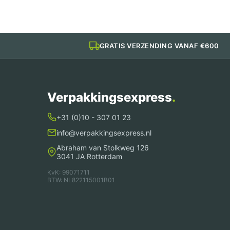
GRATIS VERZENDING VANAF €600
Verpakkingsexpress
.
+31 (0)10 - 307 01 23
info@verpakkingsexpress.nl
Abraham van Stolkweg 126
3041 JA Rotterdam
KvK: 99071711
BTW: NL822115001B01