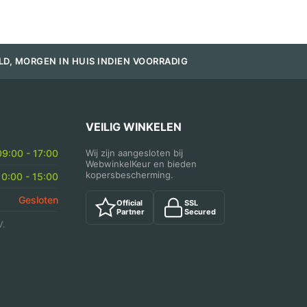
LD, MORGEN IN HUIS INDIEN VOORRADIG
VEILIG WINKELEN
09:00 - 17:00
Wij zijn aangesloten bij
WebwinkelKeur en bieden
kopersbescherming.
10:00 - 15:00
Gesloten
Official
SSL
Partner
Secured
V.