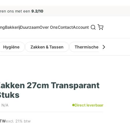
eren ons met een
9.2/10
ing
Bakkerij
Duurzaam
Over Ons
Contact
Account
Hygiëne
Zakken & Tassen
Thermische Kassa- en Pinro
akken 27cm Transparant
Stuks
: N/A
Direct leverbaar
BTW
excl. 21% btw