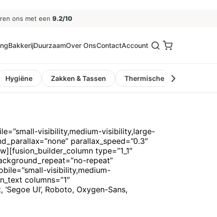
eren ons met een
9.2/10
ing
Bakkerij
Duurzaam
Over Ons
Contact
Account
Hygiëne
Zakken & Tassen
Thermische Kassa- en Pinro
”small-visibility,medium-visibility,large-
nd_parallax=”none” parallax_speed=”0.3″
w][fusion_builder_column type=”1_1″
 background_repeat=”no-repeat”
ile=”small-visibility,medium-
ion_text columns=”1″
, ‘Segoe UI’, Roboto, Oxygen-Sans,