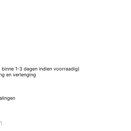
ng binne 1-3 dagen indien voorraadig)
ing en verlenging
alingen
: