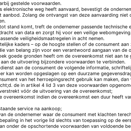
arbij gestelde voorwaarden.
s elektronische weg heeft aanvaard, bevestigt de ondernem
t aanbod. Zolang de ontvangst van deze aanvaarding niet 
en.
tot stand komt, treft de ondernemer passende technische e
rdracht van data en zorgt hij voor een veilige webomgeving
assende veiligheidsmaatregelen in acht nemen.
elijke kaders – op de hoogte stellen of de consument aan z
n die van belang zijn voor een verantwoord aangaan van de 
ek goede gronden heeft om de overeenkomst niet aan te ga
f aan de uitvoering bijzondere voorwaarden te verbinden.
 dienst aan de consument de volgende informatie, schriftel
ier kan worden opgeslagen op een duurzame gegevensdrag
sument van het herroepingsrecht gebruik kan maken, dan w
recht;d. de in artikel 4 lid 3 van deze voorwaarden opgen
verstrekt vóór de uitvoering van de overeenkomst;
de overeenkomst indien de overeenkomst een duur heeft va
estaande service na aankoop;
 van de ondernemer waar de consument met klachten terech
bepaling in het vorige lid slechts van toepassing op de eers
n onder de opschortende voorwaarden van voldoende bes