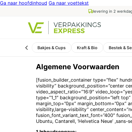
Ga naar hoofdinhoud
Ga naar voettekst
levering in 2 werkda
Bakjes & Cups
Kraft & Bio
Bestek & Se
Algemene Voorwaarden
[fusion_builder_container type=”flex” hund
visibility” background_position=”center 
video_aspect_ratio=”16:9″ video_loop=”yes
type=”1_1″ background_position=”left top”
margin_top=”0px” margin_bottom=”0px” ani
visibility,large-visibility” center_content
fusion_font_variant_text_font=”400″ fusio
Ubuntu, Cantarell, ‘Helvetica Neue’ ,sans-se
1.Inhoudsopgave: