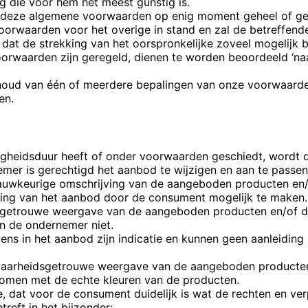
g die voor hem het meest gunstig is.
 deze algemene voorwaarden op enig moment geheel of gedee
oorwaarden voor het overige in stand en zal de betreffende
at de strekking van het oorspronkelijke zoveel mogelijk 
voorwaarden zijn geregeld, dienen te worden beoordeeld ‘n
nhoud van één of meerdere bepalingen van onze voorwaarde
en.
gheidsduur heeft of onder voorwaarden geschiedt, wordt di
emer is gerechtigd het aanbod te wijzigen en aan te passen
auwkeurige omschrijving van de aangeboden producten en/o
ing van het aanbod door de consument mogelijk te maken.
sgetrouwe weergave van de aangeboden producten en/of die
en de ondernemer niet.
vens in het aanbod zijn indicatie en kunnen geen aanleiding
 waarheidsgetrouwe weergave van de aangeboden producten
omen met de echte kleuren van de producten.
 dat voor de consument duidelijk is wat de rechten en verp
reft in het bijzonder: