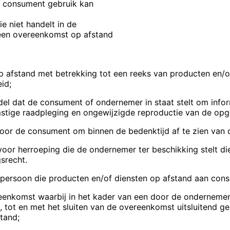
e consument gebruik kan
e niet handelt in de
 een overeenkomst op afstand
 afstand met betrekking tot
een reeks van producten en/o
id;
del dat de consument of
ondernemer in staat stelt om info
mstige raadpleging en
ongewijzigde reproductie van de opg
voor de consument om binnen
de bedenktijd af te zien van
oor herroeping die de ondernemer ter beschikking stelt di
srecht.
tspersoon die producten en/of diensten op afstand aan con
enkomst waarbij in het kader van een door de onderneme
, tot en met het sluiten van de overeenkomst uitsluitend 
tand;