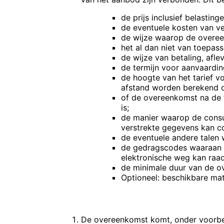
de prijs inclusief belastinge
de eventuele kosten van v
de wijze waarop de overee
het al dan niet van toepass
de wijze van betaling, afl
de termijn voor aanvaardin
de hoogte van het tarief 
afstand worden berekend op
of de overeenkomst na de 
is;
de manier waarop de consu
verstrekte gegevens kan co
de eventuele andere talen
de gedragscodes waaraan 
elektronische weg kan raa
de minimale duur van de ov
Optioneel: beschikbare mat
ARTIKEL 5 – DE OVEREENKOMST
De overeenkomst komt, onder voorbeh