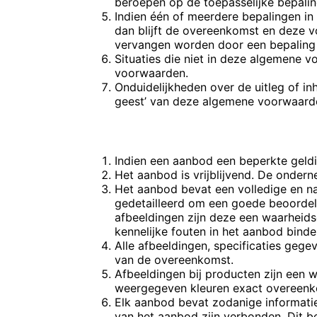
beroepen op de toepasselijke bepalin
Indien één of meerdere bepalingen in
dan blijft de overeenkomst en deze v
vervangen worden door een bepaling d
Situaties die niet in deze algemene 
voorwaarden.
Onduidelijkheden over de uitleg of i
geest’ van deze algemene voorwaard
ARTIKEL 4 – HET AANBOD
Indien een aanbod een beperkte geldi
Het aanbod is vrijblijvend. De ondern
Het aanbod bevat een volledige en n
gedetailleerd om een goede beoordel
afbeeldingen zijn deze een waarheid
kennelijke fouten in het aanbod bind
Alle afbeeldingen, specificaties gege
van de overeenkomst.
Afbeeldingen bij producten zijn een
weergegeven kleuren exact overeenk
Elk aanbod bevat zodanige informatie,
van het aanbod zijn verbonden. Dit bet