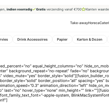
gen,
indien voorradig
Gratis
verzending vanaf €700
Klanten waard
Take-away
Horeca
Cater
rvies
Drink Accessoires
Papier
Karton & Dozen
red_percent=”no” equal_height_columns=”no” hide_on_mobile=
center” background_repeat=”no-repeat” fade=”no” backgrou
” video_mute=”yes” border_style=”solid”][fusion_builder_ro
 border_style=”solid” border_position=”all” spacing=”yes”
mation_speed=”0.3″ animation_direction=”left” hide_on_mob
=”no” last=”no” hover_type=”none” min_height=”” link=””][fus
n_font_family_text_font=”-apple-system, BlinkMacSystemFont
rif”]