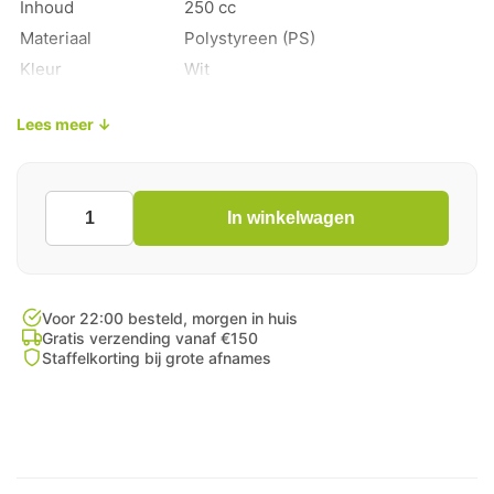
Inhoud
250 cc
Materiaal
Polystyreen (PS)
Kleur
Wit
Verpakkingseenheid
2000 stuks per doos
Lees meer ↓
In winkelwagen
Frietbak
A7
Wit
aantal
Voor 22:00 besteld, morgen in huis
Gratis verzending vanaf €150
Staffelkorting bij grote afnames