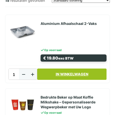
15
resultaten gevonden
Aluminium Afhaalschaal 2-Vaks
Op voorraad
€
19.80
exc BTW
Aluminium
IN WINKELWAGEN
Afhaalschaal
2-
Vaks
aantal
Bedrukte Beker op Maat Koffie
Milkshake – Gepersonaliseerde
Wegwerpbeker met Uw Logo
Op voorraad