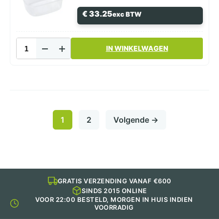
€
33.25
exc BTW
Saladebakje
IN WINKELWAGEN
Rechthoekig
125cc
aantal
1
2
Volgende →
GRATIS VERZENDING VANAF €600
SINDS 2015 ONLINE
VOOR 22:00 BESTELD, MORGEN IN HUIS INDIEN
VOORRADIG