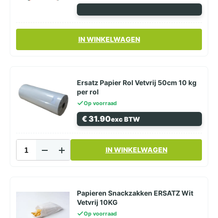
IN WINKELWAGEN
Ersatz Papier Rol Vetvrij 50cm 10 kg
per rol
Op voorraad
€
31.90
exc BTW
Ersatz
IN WINKELWAGEN
Papier
Rol
Vetvrij
50cm
10
Papieren Snackzakken ERSATZ Wit
kg
Vetvrij 10KG
per
Op voorraad