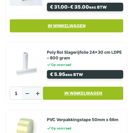
rol
Prijsklasse:
€
31.00
-
€
35.00
exc BTW
aantal
€ 31.00
tot
€ 35.00
Dit
IN WINKELWAGEN
product
heeft
meerdere
variaties.
Deze
Poly Rol Slagerijfolie 24×30 cm LDPE
optie
– 800 gram
kan
Op voorraad
gekozen
€
5.95
exc BTW
worden
op
de
Poly
productpagina
IN WINKELWAGEN
Rol
Slagerijfolie
24x30
cm
LDPE
PVC Verpakkingstape 50mm x 66m
–
Op voorraad
800