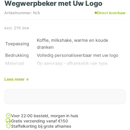
Wegwerpbeker met Uw Logo
Artikelnummer: N/A
Direct leverbaar
excl. 21% btw
Koffie, milkshake, warme en koude
Toepassing
dranken
Bedrukking
Volledig personaliseerbaar met uw logo
Materiaal
Op aanvraag – afhankelijk van type
Aantal
Op aanvraag – offerte beschikbaar
Lees meer ↓
Uniek
Eigen merk en huisstijl op elke beker
kenmerk
Voor 22:00 besteld, morgen in huis
Gratis verzending vanaf €150
Staffelkorting bij grote afnames