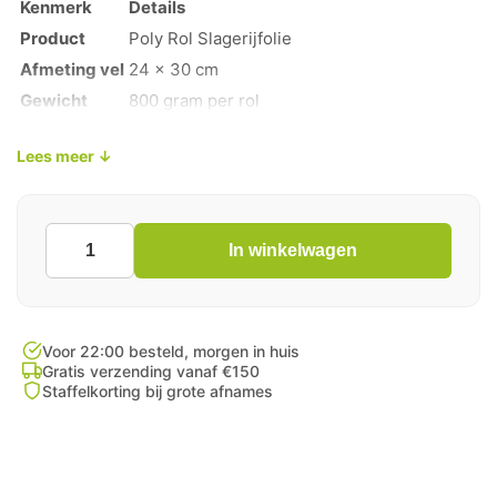
Kenmerk
Details
Product
Poly Rol Slagerijfolie
Afmeting vel
24 x 30 cm
Gewicht
800 gram per rol
Materiaal
LDPE (Voedselveilig)
Lees meer ↓
Toepassing
Slagers, kebabzaken en verswinkels
Eigenschap
Vetbestendig en vochtwerend
In winkelwagen
Poly
Rol
Slagerijfolie
24x30
cm
Voor 22:00 besteld, morgen in huis
LDPE
Gratis verzending vanaf €150
Staffelkorting bij grote afnames
–
800
gram
aantal