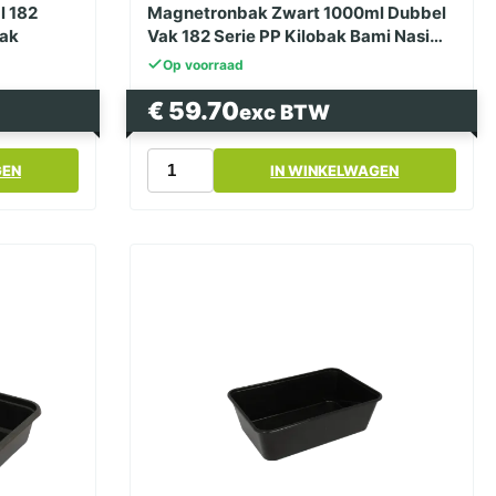
l 182
Magnetronbak Zwart 1000ml Dubbel
Bak
Vak 182 Serie PP Kilobak Bami Nasi
bak
Op voorraad
€
59.70
exc BTW
Magnetronbak
GEN
IN WINKELWAGEN
Zwart
1000ml
Dubbel
Vak
182
Serie
PP
Kilobak
Bami
Nasi
bak
aantal