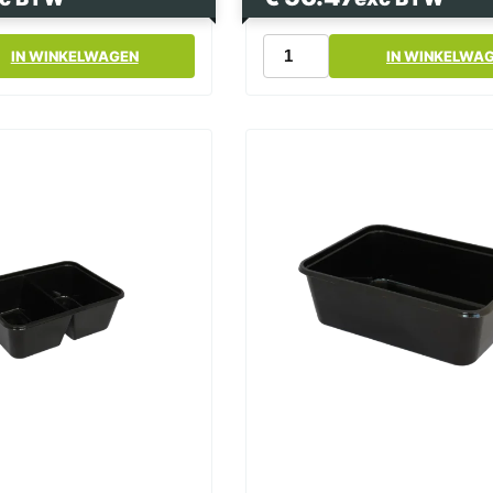
k
Magnetronbak
IN WINKELWAGEN
IN WINKELWA
Wit
900ml
182
Serie
PP
Kilobak Bami
Nasi
Bak
aantal