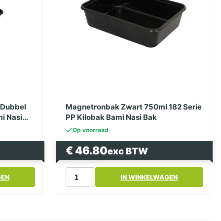
 Dubbel
Magnetronbak Zwart 750ml 182 Serie
mi Nasi
PP Kilobak Bami Nasi Bak
Op voorraad
€
46.80
exc BTW
Magnetronbak
GEN
IN WINKELWAGEN
Zwart
750ml
182
Serie