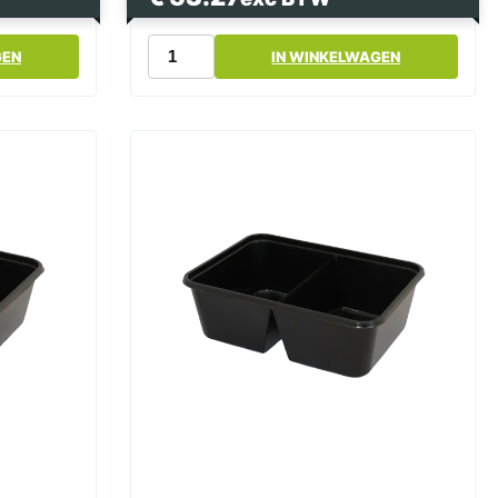
Magnetronbak
GEN
IN WINKELWAGEN
Zwart
1000cc
174
Serie
PP
aantal