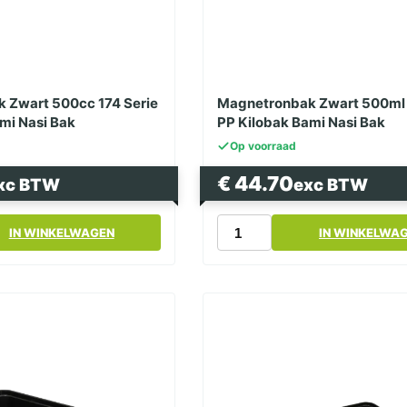
 Zwart 500cc 174 Serie
Magnetronbak Zwart 500ml 
mi Nasi Bak
PP Kilobak Bami Nasi Bak
Op voorraad
€
44.70
xc BTW
exc BTW
k
Magnetronbak
IN WINKELWAGEN
IN WINKELWA
Zwart
500ml
182
Serie
PP
Kilobak
Bami
Nasi
Bak
aantal