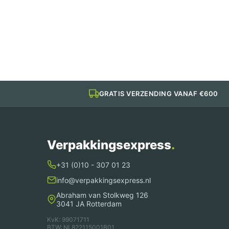
PP Kilobak
Bami
Nasi
Bak
aantal
GRATIS VERZENDING VANAF €600
Verpakkingsexpress
.
+31 (0)10 - 307 01 23
info@verpakkingsexpress.nl
Abraham van Stolkweg 126
3041 JA Rotterdam
KvK: 99071711
BTW: NL822115001B01