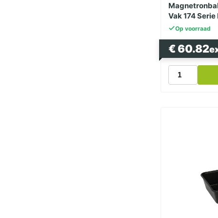
Magnetronbak
Vak 174 Serie
Op voorraad
€
60.82
e
Magnetronba
Zwart
1000cc
Dubbel
Vak
174
Serie
PP
aantal