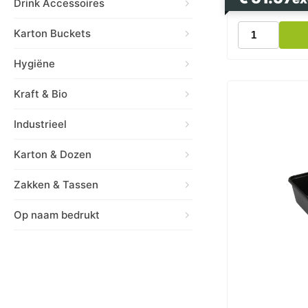
Drink Accessoires
Magnetronba
Karton Buckets
Wit
900cc
Hygiëne
174
Serie
Kraft & Bio
PP
Kilobak
Bami
Industrieel
Nasi
Bak
Karton & Dozen
aantal
Zakken & Tassen
Op naam bedrukt