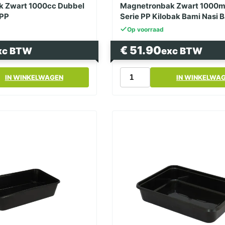
 Zwart 1000cc Dubbel
Magnetronbak Zwart 1000m
 PP
Serie PP Kilobak Bami Nasi 
Op voorraad
€
51.90
xc BTW
exc BTW
k
Magnetronbak
IN WINKELWAGEN
IN WINKELWA
Zwart
1000ml
182
Serie
PP
Kilobak
Bami
Nasi
Bak
aantal