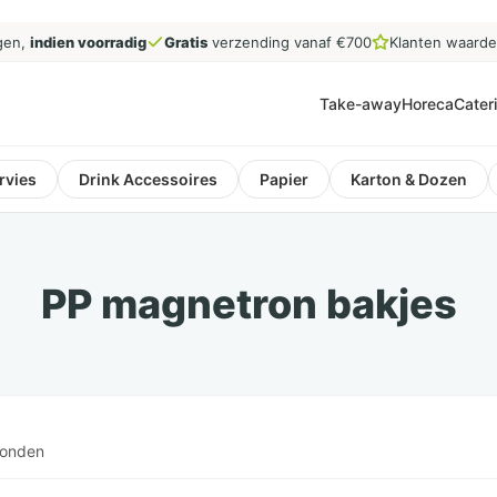
gen,
indien voorradig
Gratis
verzending vanaf €700
Klanten waard
Take-away
Horeca
Cater
rvies
Drink Accessoires
Papier
Karton & Dozen
PP magnetron bakjes
vonden