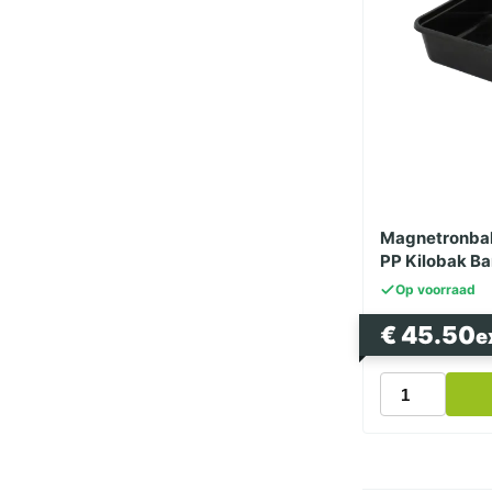
Magnetronbak
PP Kilobak Ba
Op voorraad
€
45.50
e
Magnetronba
Zwart
650ml
182
Serie