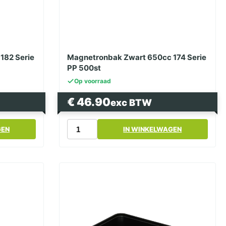
182 Serie
Magnetronbak Zwart 650cc 174 Serie
PP 500st
Op voorraad
€
46.90
exc BTW
Magnetronbak
GEN
IN WINKELWAGEN
Zwart
650cc
174
Serie
PP 500st
aantal