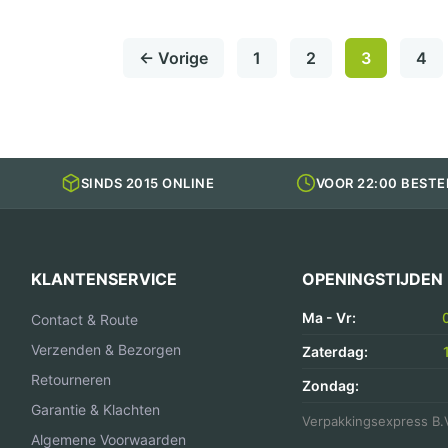
174
Serie
PP
← Vorige
1
2
3
4
Kilobak
Bami
Nasi
Bak
aantal
SINDS 2015 ONLINE
VOOR 22:00 BESTE
KLANTENSERVICE
OPENINGSTIJDEN
Ma - Vr:
Contact & Route
Verzenden & Bezorgen
Zaterdag:
Retourneren
Zondag:
Garantie & Klachten
Verpakkingsexpress B.
Algemene Voorwaarden