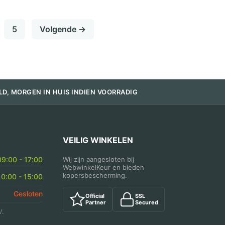
PP
Kilobak
Bami
5
Volgende →
Nasi
Bak
aantal
LD, MORGEN IN HUIS INDIEN VOORRADIG
VEILIG WINKELEN
09:00 - 17:00
Wij zijn aangesloten bij
WebwinkelKeur en bieden
kopersbescherming.
10:00 - 15:00
Gesloten
Official
SSL
Partner
Secured
V.