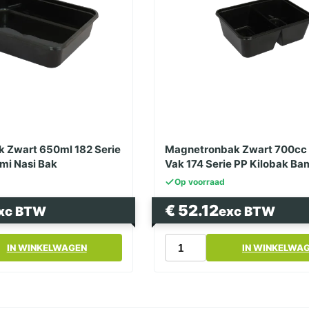
 Zwart 650ml 182 Serie
Magnetronbak Zwart 700cc
mi Nasi Bak
Vak 174 Serie PP Kilobak Ba
Bak
Op voorraad
€
52.12
xc BTW
exc BTW
k
Magnetronbak
IN WINKELWAGEN
IN WINKELWA
Zwart
700cc
Dubbel
Vak