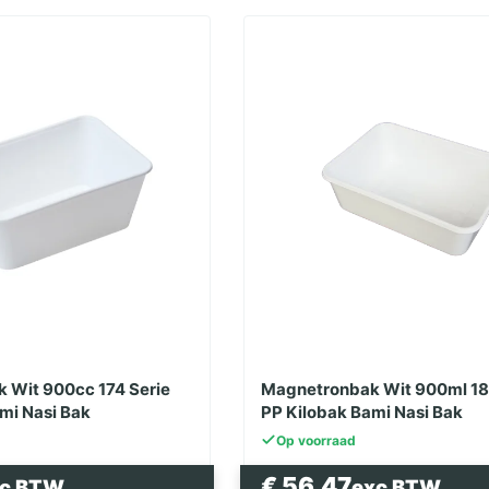
 Wit 900cc 174 Serie
Magnetronbak Wit 900ml 18
mi Nasi Bak
PP Kilobak Bami Nasi Bak
Op voorraad
€
56.47
xc BTW
exc BTW