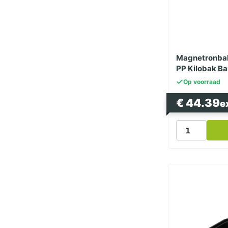
Magnetronbak
PP Kilobak Ba
Op voorraad
€
44.39
e
Magnetronba
Zwart
500cc
174
Serie
PP Kilobak
Bami
Nasi
Bak
aantal