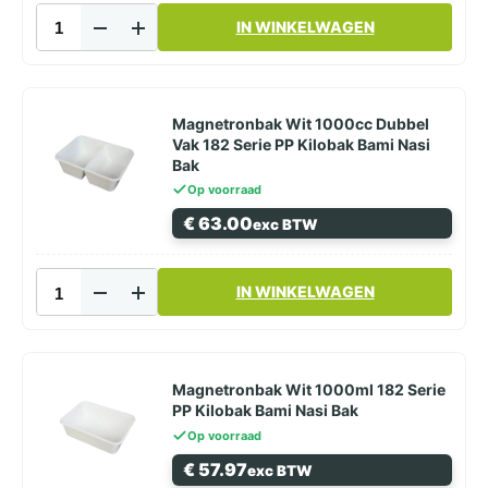
Magnetronbak
IN WINKELWAGEN
Wit
1000cc
Dubbel
Vak
174
Magnetronbak Wit 1000cc Dubbel
Serie
Vak 182 Serie PP Kilobak Bami Nasi
PP Kilobak
Bak
Bami
Op voorraad
Nasi
€
63.00
exc BTW
Bak
aantal
Magnetronbak
IN WINKELWAGEN
Wit
1000cc
Dubbel
Vak
182
Magnetronbak Wit 1000ml 182 Serie
Serie
PP Kilobak Bami Nasi Bak
PP Kilobak
Op voorraad
Bami
€
57.97
exc BTW
Nasi