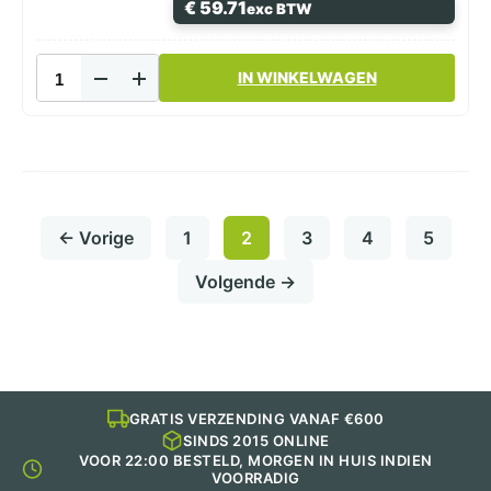
€
59.71
exc BTW
aantal
Magnetronbak
IN WINKELWAGEN
Wit
750ml
Dubbel
Vak
182
Serie
PP Bami
← Vorige
1
2
3
4
5
Nasi
Bak
Volgende →
aantal
GRATIS VERZENDING VANAF €600
SINDS 2015 ONLINE
VOOR 22:00 BESTELD, MORGEN IN HUIS INDIEN
VOORRADIG