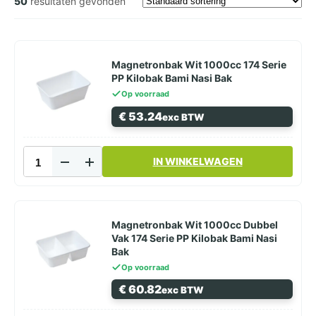
50
resultaten gevonden
Magnetronbak Wit 1000cc 174 Serie
PP Kilobak Bami Nasi Bak
Op voorraad
€
53.24
exc BTW
Magnetronbak
IN WINKELWAGEN
Wit
1000cc
174
Serie
PP
Magnetronbak Wit 1000cc Dubbel
Kilobak
Vak 174 Serie PP Kilobak Bami Nasi
Bami
Bak
Nasi
Op voorraad
Bak
€
60.82
exc BTW
aantal