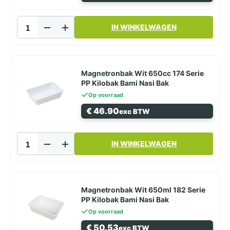
Magnetronbak
IN WINKELWAGEN
Wit
500cc
182
Serie
PP Kilobak
Magnetronbak Wit 650cc 174 Serie
Bami
PP Kilobak Bami Nasi Bak
Nasi
Op voorraad
Bak
€
46.90
exc BTW
aantal
Magnetronbak
IN WINKELWAGEN
Wit
650cc
174
Serie
PP
Magnetronbak Wit 650ml 182 Serie
Kilobak
PP Kilobak Bami Nasi Bak
Bami
Op voorraad
Nasi
€
50.53
exc BTW