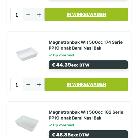
Bak
aantal
Magnetronbak
IN WINKELWAGEN
Wit
1000ml
182
Serie
PP
Magnetronbak Wit 500cc 174 Serie
Kilobak Bami
PP Kilobak Bami Nasi Bak
Nasi
Op voorraad
Bak
€
44.39
exc BTW
aantal
Magnetronbak
IN WINKELWAGEN
Wit
500cc
174
Serie
PP Kilobak
Magnetronbak Wit 500cc 182 Serie
Bami
PP Kilobak Bami Nasi Bak
Nasi
Op voorraad
Bak
€
48.85
exc BTW
aantal