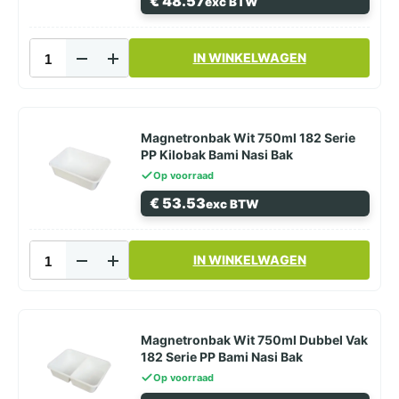
€
48.57
exc BTW
Bami
Nasi
Bak
Magnetronbak
aantal
IN WINKELWAGEN
Wit
750cc
174
Serie
PP Kilobak
Magnetronbak Wit 750ml 182 Serie
Bami
PP Kilobak Bami Nasi Bak
Nasi
Op voorraad
Bak
€
53.53
exc BTW
aantal
Magnetronbak
IN WINKELWAGEN
Wit
750ml
182
Serie
PP
Magnetronbak Wit 750ml Dubbel Vak
Kilobak Bami
182 Serie PP Bami Nasi Bak
Nasi
Op voorraad
Bak