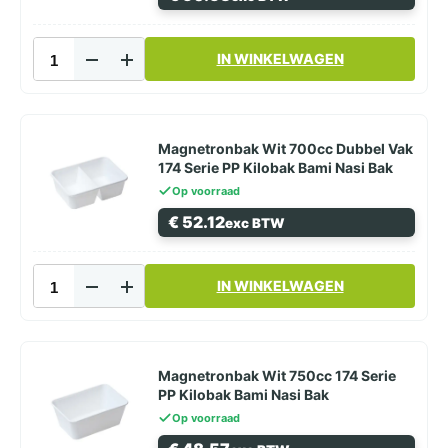
Bak
aantal
Magnetronbak
IN WINKELWAGEN
Wit
650ml
182
Serie
PP
Magnetronbak Wit 700cc Dubbel Vak
Kilobak
174 Serie PP Kilobak Bami Nasi Bak
Bami
Op voorraad
Nasi
€
52.12
exc BTW
Bak
aantal
Magnetronbak
IN WINKELWAGEN
Wit
700cc
Dubbel
Vak
174
Magnetronbak Wit 750cc 174 Serie
Serie
PP Kilobak Bami Nasi Bak
PP
Op voorraad
Kilobak