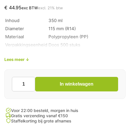
€
44.95
exc BTW
excl. 21% btw
Inhoud
350 ml
Diameter
115 mm (R14)
Materiaal
Polypropyleen (PP)
Verpakkingseenheid
Doos 500 stuks
Magnetronbestendig en
Kenmerk
Lees meer ↓
herbruikbaar
In winkelwagen
Soeppot
350cc
Transparant
PP
aantal
Voor 22:00 besteld, morgen in huis
Gratis verzending vanaf €150
Staffelkorting bij grote afnames