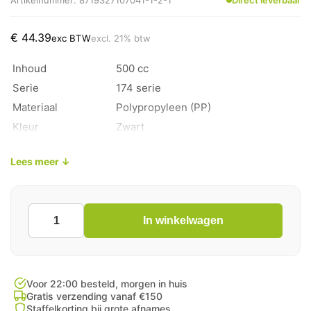
Artikelnummer: 8719327107041-1-2-1
Direct leverbaar
€
44.39
exc BTW
excl. 21% btw
Inhoud
500 cc
Serie
174 serie
Materiaal
Polypropyleen (PP)
Kleur
Zwart
Deksel
Apart verkrijgbaar
Lees meer ↓
Verpakkingseenheid
500 stuks per doos
In winkelwagen
Magnetronbak
Zwart
500cc
174
Serie
Voor 22:00 besteld, morgen in huis
PP Kilobak
Gratis verzending vanaf €150
Staffelkorting bij grote afnames
Bami