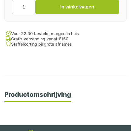
In winkelwagen
Thermoschaal
601
INDE
200st
aantal
Voor 22:00 besteld, morgen in huis
Gratis verzending vanaf €150
Staffelkorting bij grote afnames
Productomschrijving