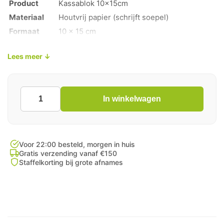
Product
Kassablok 10x15cm
Materiaal
Houtvrij papier (schrijft soepel)
Formaat
10 x 15 cm
Inhoud pak
25 blokken
Lees meer ↓
Aantal vellen
50 vellen per blok
Toepassing
Horeca, retail en magazijn
Bedrukking
Voorzien van handige lijnen en koptekst
In winkelwagen
Kassablok
10x15
cm
50
Vellen
Voor 22:00 besteld, morgen in huis
aantal
Gratis verzending vanaf €150
Staffelkorting bij grote afnames