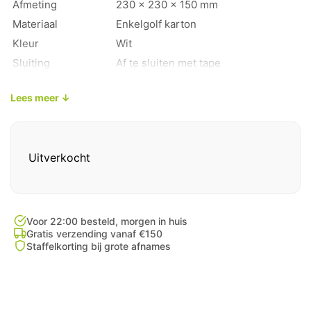
Afmeting
230 x 230 x 150 mm
Materiaal
Enkelgolf karton
Kleur
Wit
Sluiting
Af te sluiten met tape
Verpakkingseenheid
25 stuks per bestelling
Lees meer ↓
Uitverkocht
Voor 22:00 besteld, morgen in huis
Gratis verzending vanaf €150
Staffelkorting bij grote afnames