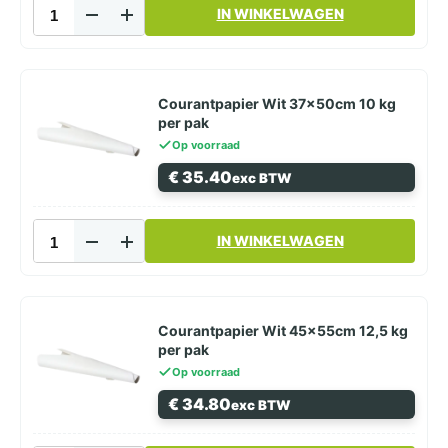
Courantpapier
IN WINKELWAGEN
Wit
31x42cm
10
kg
per
Courantpapier Wit 37x50cm 10 kg
pak
per pak
aantal
Op voorraad
€
35.40
exc BTW
Courantpapier
IN WINKELWAGEN
Wit
37x50cm
10
kg
per
Courantpapier Wit 45x55cm 12,5 kg
pak
per pak
aantal
Op voorraad
€
34.80
exc BTW