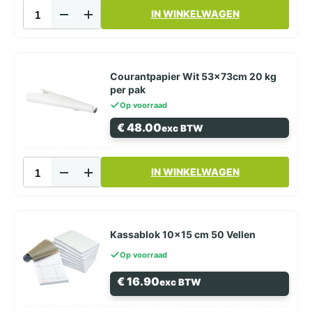
Courantpapier
IN WINKELWAGEN
Wit
45x55cm
12,5
kg
per
Courantpapier Wit 53x73cm 20 kg
pak
per pak
aantal
Op voorraad
€
48.00
exc BTW
Courantpapier
IN WINKELWAGEN
Wit
53x73cm
20
kg
per
Kassablok 10×15 cm 50 Vellen
pak
Op voorraad
aantal
€
16.90
exc BTW