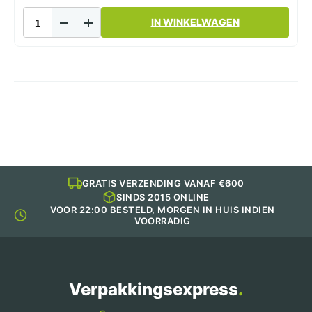
de
Wepa
productpagina
IN WINKELWAGEN
Smart
Professional
Handdoekpapier
V-
vouw
aantal
GRATIS VERZENDING VANAF €600
SINDS 2015 ONLINE
VOOR 22:00 BESTELD, MORGEN IN HUIS INDIEN
VOORRADIG
Verpakkingsexpress
.