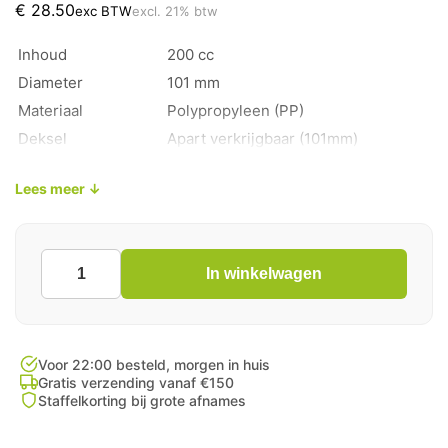
€
28.50
exc BTW
excl. 21% btw
Inhoud
200 cc
Diameter
101 mm
Materiaal
Polypropyleen (PP)
Deksel
Apart verkrijgbaar (101mm)
Verpakkingseenheid
1000 stuks per doos
Lees meer ↓
In winkelwagen
Saladebakje
Rond
200cc
aantal
Voor 22:00 besteld, morgen in huis
Gratis verzending vanaf €150
Staffelkorting bij grote afnames