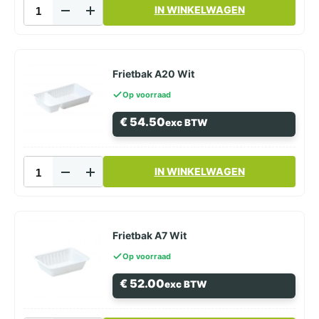
Frietbak
IN WINKELWAGEN
A14
wit
aantal
Frietbak A20 Wit
Op voorraad
€
54.50
exc BTW
Frietbak
IN WINKELWAGEN
A20
Wit
aantal
Frietbak A7 Wit
Op voorraad
€
52.00
exc BTW