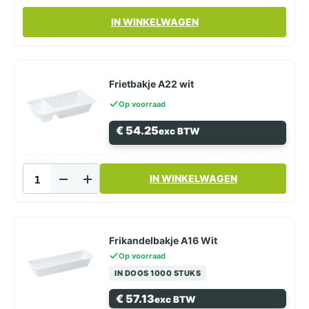
de
Dit
productpagina
IN WINKELWAGEN
product
heeft
meerdere
variaties.
Deze
Frietbakje A22 wit
optie
Op voorraad
kan
gekozen
€
54.25
exc BTW
worden
op
de
Frietbakje
productpagina
IN WINKELWAGEN
A22
wit
aantal
Frikandelbakje A16 Wit
Op voorraad
IN DOOS 1000 STUKS
€
57.13
exc BTW