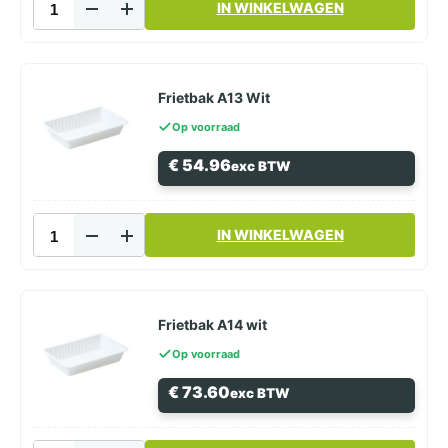
IN WINKELWAGEN
voor
Soep
Bakjes
-
Potten
Frietbak A13 Wit
115
Op voorraad
serie
Transparant
€
54.96
exc BTW
500st
aantal
Frietbak
IN WINKELWAGEN
A13
Wit
aantal
Frietbak A14 wit
Op voorraad
€
73.60
exc BTW