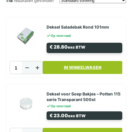
118
resultaten gevonden
Deksel Saladebak Rond 101mm
Op voorraad
€
28.80
exc BTW
Deksel
IN WINKELWAGEN
Saladebak
Rond
101mm
aantal
Deksel voor Soep Bakjes – Potten 115
serie Transparant 500st
Op voorraad
€
23.00
exc BTW
Deksel