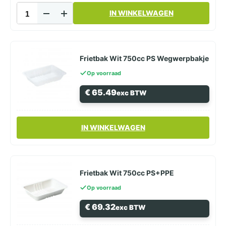
Frietbak
IN WINKELWAGEN
Wit
480cc
PS
Wegwerpbak
aantal
Frietbak Wit 750cc PS Wegwerpbakje
Op voorraad
€
65.49
exc BTW
Dit
IN WINKELWAGEN
product
heeft
meerdere
variaties.
Deze
Frietbak Wit 750cc PS+PPE
optie
Op voorraad
kan
gekozen
€
69.32
exc BTW
worden
op