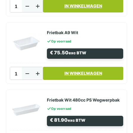
Frietbak
IN WINKELWAGEN
A7
Wit
aantal
Frietbak A9 Wit
Op voorraad
€
75.50
exc BTW
Frietbak
IN WINKELWAGEN
A9
Wit
aantal
Frietbak Wit 480cc PS Wegwerpbak
Op voorraad
€
81.90
exc BTW