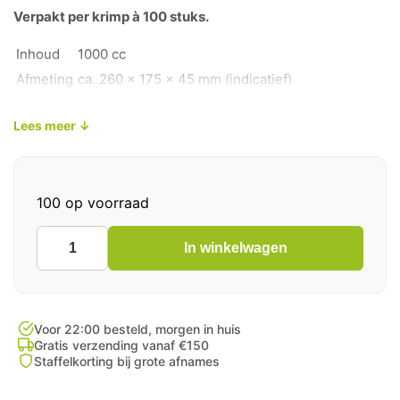
Verpakt per krimp à 100 stuks.
Inhoud
1000 cc
Afmeting
ca. 260 x 175 x 45 mm (indicatief)
Materiaal
PET – 100% recyclebaar
Lees meer ↓
Deksel
Luchtdicht geïntegreerd deksel
100 op voorraad
In winkelwagen
Saladebak
Verscontainer
Baklava
1000cc
Transparant
Voor 22:00 besteld, morgen in huis
aantal
Gratis verzending vanaf €150
Staffelkorting bij grote afnames