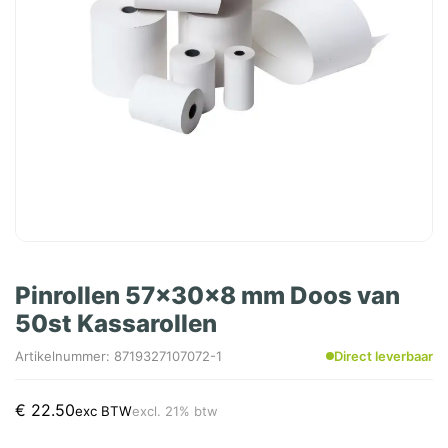
Pinrollen 57x30x8 mm Doos van
50st Kassarollen
Artikelnummer: 8719327107072-1
Direct leverbaar
€
22.50
exc BTW
excl. 21% btw