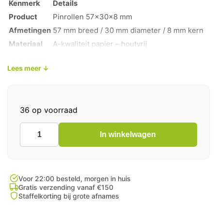
Kenmerk
Details
Product
Pinrollen 57x30x8 mm
Afmetingen
57 mm breed / 30 mm diameter / 8 mm kern
Materiaal
A-kwaliteit papier – houtvrij
Kleur
Helder wit
Lees meer ↓
Aantal
50 rollen per doos
Toepassing
Kassa’s, pinapparaten en betaalterminals
36 op voorraad
In winkelwagen
Pinrollen
57x30x8
mm
Doos
van
Voor 22:00 besteld, morgen in huis
50st
Gratis verzending vanaf €150
Staffelkorting bij grote afnames
Kassarollen
aantal