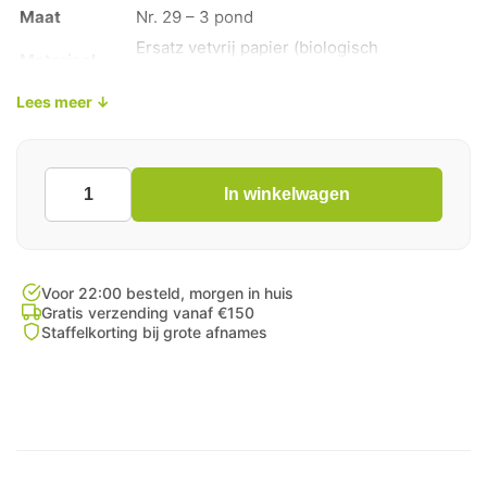
Maat
Nr. 29 – 3 pond
Ersatz vetvrij papier (biologisch
Materiaal
afbreekbaar)
Lees meer ↓
Aantal per
1200 stuks per doos
doos
Kleur
Wit – Blanco (onbedrukt)
Vetvrij, voedselveilig en biologisch
In winkelwagen
Papieren
Kenmerken
afbreekbaar
Snackzakken
Ersatz
Wit
Nr.
Voor 22:00 besteld, morgen in huis
29
Gratis verzending vanaf €150
Staffelkorting bij grote afnames
1200
Stuks
aantal