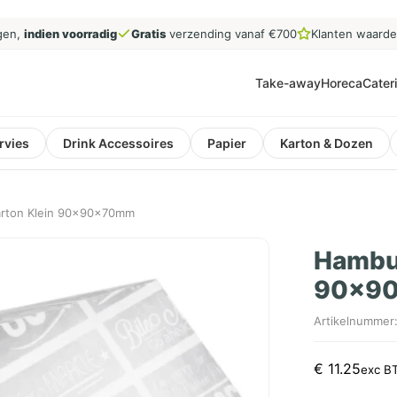
gen,
indien voorradig
Gratis
verzending vanaf €700
Klanten waard
Take-away
Horeca
Cater
rvies
Drink Accessoires
Papier
Karton & Dozen
rton Klein 90x90x70mm
Hambur
90x9
Artikelnummer
€
11.25
exc B