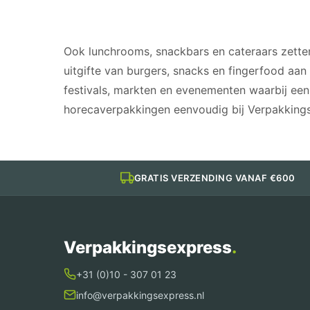
GESCHIKT VOOR
Ook lunchrooms, snackbars en cateraars zett
uitgifte van burgers, snacks en fingerfood aa
festivals, markten en evenementen waarbij een
horecaverpakkingen eenvoudig bij Verpakkingse
GRATIS VERZENDING VANAF €600
Verpakkingsexpress
.
+31 (0)10 - 307 01 23
info@verpakkingsexpress.nl