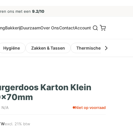
eren ons met een
9.2/10
ing
Bakkerij
Duurzaam
Over Ons
Contact
Account
Hygiëne
Zakken & Tassen
Thermische Kassa- en Pinro
gerdoos Karton Klein
0x70mm
: N/A
Niet op voorraad
TW
excl. 21% btw