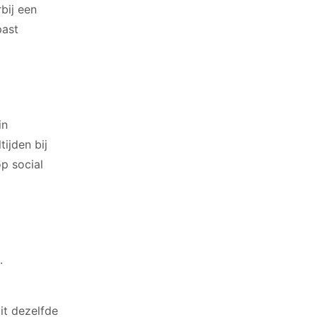
bij een
past
in
ijden bij
p social
.
t dezelfde