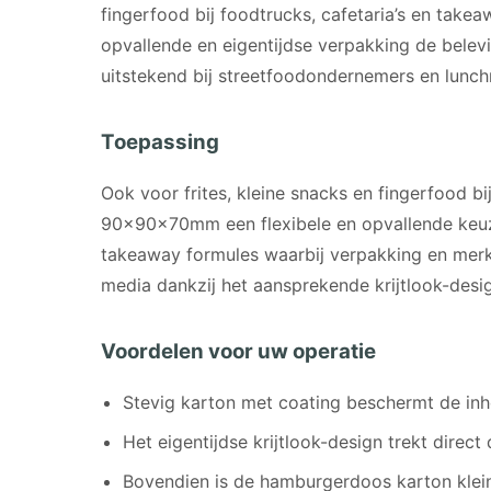
fingerfood bij foodtrucks, cafetaria’s en take
opvallende en eigentijdse verpakking de belev
uitstekend bij streetfoodondernemers en lunch
Toepassing
Ook voor frites, kleine snacks en fingerfood b
90x90x70mm een flexibele en opvallende keuze
takeaway formules waarbij verpakking en merkb
media dankzij het aansprekende krijtlook-desi
Voordelen voor uw operatie
Stevig karton met coating beschermt de inh
Het eigentijdse krijtlook-design trekt direc
Bovendien is de hamburgerdoos karton kle