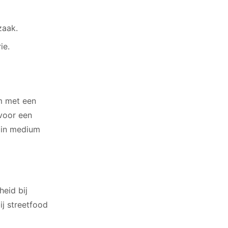
zaak.
ie.
m met een
 voor een
r in medium
eid bij
ij streetfood