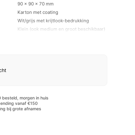
90 x 90 x 70 mm
Karton met coating
Wit/grijs met krijtlook-bedrukking
Klein (ook medium en groot beschikbaar)
eenheid
100 stuks per krimp
cht
 besteld, morgen in huis
zending vanaf €150
ting bij grote afnames