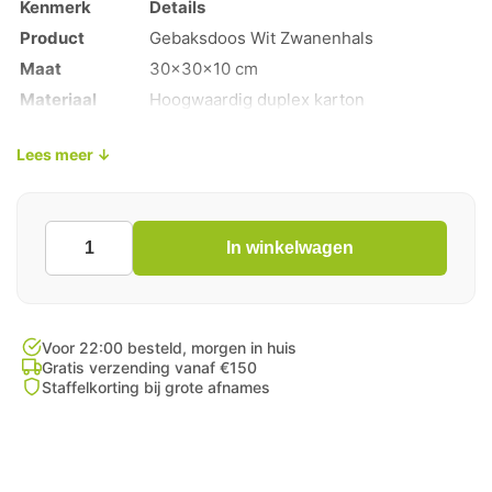
Kenmerk
Details
Product
Gebaksdoos Wit Zwanenhals
Maat
30x30x10 cm
Materiaal
Hoogwaardig duplex karton
Aantal per
50 stuks per krimp
Lees meer ↓
krimp
Kleur
Helder wit
Voedselveilig, stapelbaar en stofvrij
Eigenschappen
verpakt
In winkelwagen
Gebaksdoos
Wit
Zwanenhals
30x30cm
50
Voor 22:00 besteld, morgen in huis
Stuks
Gratis verzending vanaf €150
Staffelkorting bij grote afnames
aantal