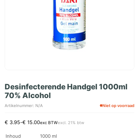
Desinfecterende Handgel 1000ml
70% Alcohol
Artikelnummer: N/A
Niet op voorraad
Prijsklasse:
€
3.95
-
€
15.00
exc BTW
excl. 21% btw
€ 3.95
tot
Inhoud
1000 ml