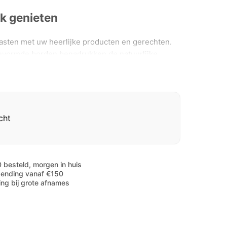
jk genieten
sten met uw heerlijke producten en gerechten.
vormde borden benadrukken de natuurlijke
 je maaltijd. Met deze borden kan je lekker
 je maaltijden op een duurzame manier.
ig bord
cht
e bordjes geven elk gerecht of hapje een zalige
rd gebruiken bij evenementen, picknicks ,
 op campings. De Biodore bord is beschikbaar in
 besteld, morgen in huis
zending vanaf €150
n.
ting bij grote afnames
jke grondstoffen
 van Biodore zijn gemaakt van natuurlijke