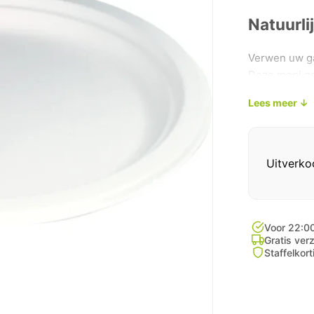
Natuurli
Verwen uw ga
Deze mooi ge
oorsprong van
Lees meer ↓
genieten van
Veelzijd
Uitverko
De veelzijdig
uitstraling.
Je kan dit bo
barbecues of
Voor 22:00
Gratis ver
diverse mate
Staffelkor
Natuurli
De producten