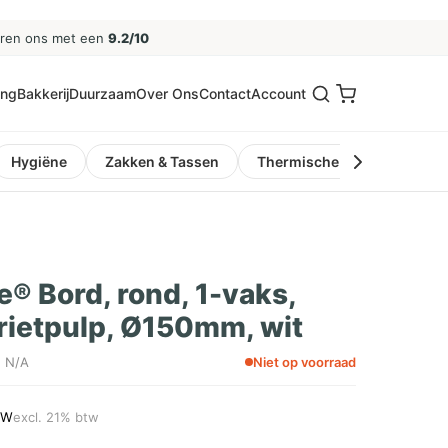
eren ons met een
9.2/10
ing
Bakkerij
Duurzaam
Over Ons
Contact
Account
Hygiëne
Zakken & Tassen
Thermische Kassa- en Pinro
e® Bord, rond, 1-vaks,
rietpulp, Ø150mm, wit
: N/A
Niet op voorraad
TW
excl. 21% btw