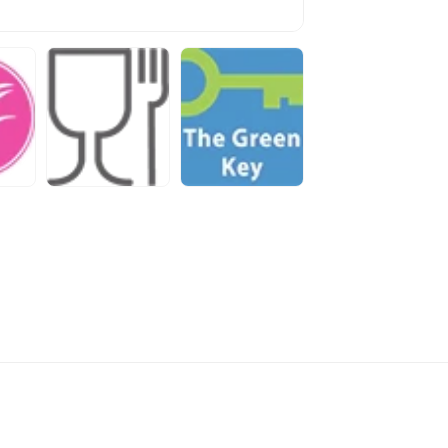
grondstoffen
belevingswer
zijn gebruikt
Daardoor is 
product.