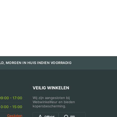
LD, MORGEN IN HUIS INDIEN VOORRADIG
VEILIG WINKELEN
09:00 - 17:00
Wij zijn aangesloten bij
WebwinkelKeur en bieden
kopersbescherming.
10:00 - 15:00
Gesloten
Official
SSL