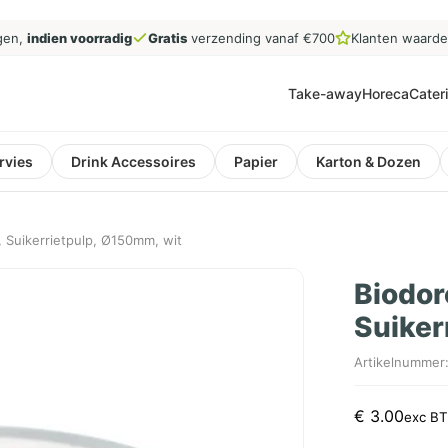
gen,
indien voorradig
Gratis
verzending vanaf €700
Klanten waard
Take-away
Horeca
Cater
rvies
Drink Accessoires
Papier
Karton & Dozen
, Suikerrietpulp, Ø150mm, wit
Biodor
Suiker
Artikelnummer
€
3.00
exc B