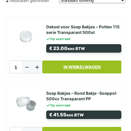
2
resultaten gevonden
Deksel voor Soep Bakjes – Potten 115
serie Transparant 500st
Op voorraad
€
23.00
exc BTW
Deksel
IN WINKELWAGEN
voor
Soep
Bakjes
-
Potten
Soep Bakjes – Rond Bakje -Soeppot
115
500cc Transparant PP
serie
Op voorraad
Transparant
€
41.55
exc BTW
500st
aantal
Soep