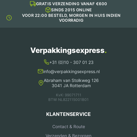
productpagina
GRATIS VERZENDING VANAF €600
SINDS 2015 ONLINE
VOOR 22:00 BESTELD, MORGEN IN HUIS INDIEN
VOORRADIG
Verpakkingsexpress
.
+31 (0)10 - 307 01 23
info@verpakkingsexpress.nl
Abraham van Stolkweg 126
3041 JA Rotterdam
KvK: 99071711
BTW: NL822115001B01
KLANTENSERVICE
Contact & Route
Verzenden & Bezorgen