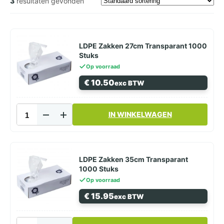
3
resultaten gevonden
LDPE Zakken 27cm Transparant 1000
Stuks
Op voorraad
€
10.50
exc BTW
LDPE
IN WINKELWAGEN
Zakken
27cm
Transparant
1000
Stuks
LDPE Zakken 35cm Transparant
aantal
1000 Stuks
Op voorraad
€
15.95
exc BTW
LDPE