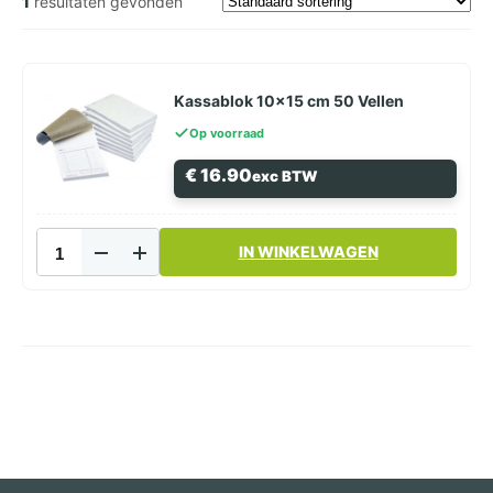
1
resultaten gevonden
Kassablok 10×15 cm 50 Vellen
Op voorraad
€
16.90
exc BTW
Kassablok
IN WINKELWAGEN
10x15
cm
50
Vellen
aantal