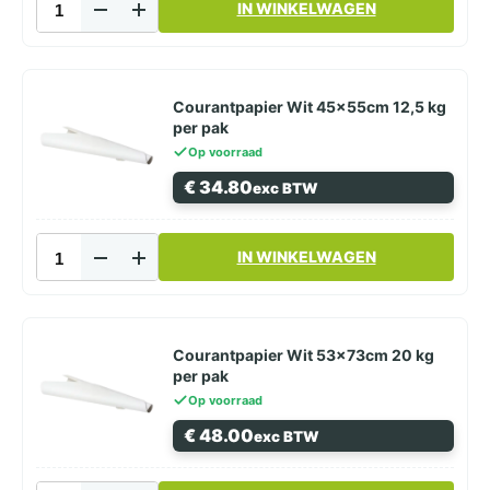
IN WINKELWAGEN
Wit
37x50cm
10
kg
per
Courantpapier Wit 45x55cm 12,5 kg
pak
per pak
aantal
Op voorraad
€
34.80
exc BTW
Courantpapier
IN WINKELWAGEN
Wit
45x55cm
12,5
kg
per
Courantpapier Wit 53x73cm 20 kg
pak
per pak
aantal
Op voorraad
€
48.00
exc BTW