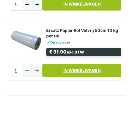
Courantpapier
IN WINKELWAGEN
Wit
53x73cm
20
kg
per
Ersatz Papier Rol Vetvrij 50cm 10 kg
pak
per rol
aantal
Op voorraad
€
31.90
exc BTW
Ersatz
IN WINKELWAGEN
Papier
Rol
Vetvrij
50cm
10
kg
per
rol
aantal