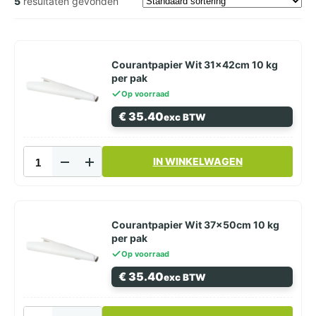
5
resultaten gevonden
Courantpapier Wit 31x42cm 10 kg
per pak
Op voorraad
€
35.40
exc BTW
Courantpapier
IN WINKELWAGEN
Wit
31x42cm
10
kg
per
Courantpapier Wit 37x50cm 10 kg
pak
per pak
aantal
Op voorraad
€
35.40
exc BTW
Courantpapier