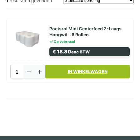
1
resultaten gevonden
Poetsrol Midi Centerfeed 2-Laags
Hoogwit – 6 Rollen
Op voorraad
€
18.80
exc BTW
Poetsrol
IN WINKELWAGEN
Midi
Centerfeed
2-
Laags
Hoogwit
–
6
Rollen
aantal