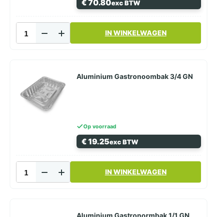
€
70.80
exc BTW
Aluminium
IN WINKELWAGEN
Gastronoombak
1/2
GN
2450cc
aantal
Aluminium Gastronoombak 3/4 GN
Op voorraad
€
19.25
exc BTW
Aluminium
IN WINKELWAGEN
Gastronoombak
3/4
GN
aantal
Aluminium Gastronormbak 1/1 GN