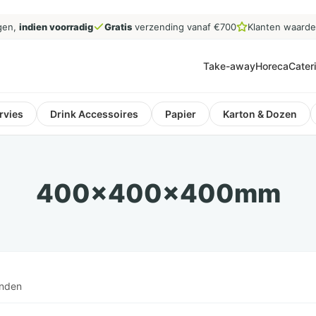
gen,
indien voorradig
Gratis
verzending vanaf €700
Klanten waard
Take-away
Horeca
Cater
rvies
Drink Accessoires
Papier
Karton & Dozen
400x400x400mm
onden