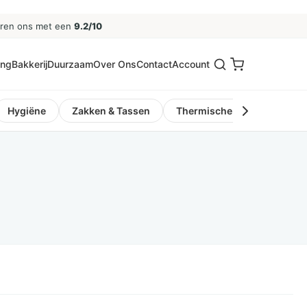
eren ons met een
9.2/10
ing
Bakkerij
Duurzaam
Over Ons
Contact
Account
Hygiëne
Zakken & Tassen
Thermische Kassa- en Pinro