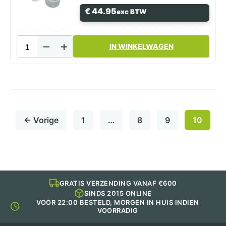
Zwart
€
44.95
exc BTW
PP
aantal
Soeppot
IN WINKELWAGEN
350cc
Transparant
PP
aantal
← Vorige
1
…
8
9
10
GRATIS VERZENDING VANAF €600
SINDS 2015 ONLINE
VOOR 22:00 BESTELD, MORGEN IN HUIS INDIEN
VOORRADIG