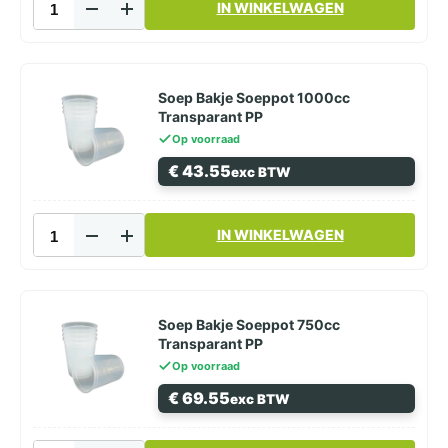
IN WINKELWAGEN
Wit
PS
Wegwerpschaaltje
aantal
Soep Bakje Soeppot 1000cc
Transparant PP
Op voorraad
€
43.55
exc BTW
Soep
IN WINKELWAGEN
Bakje
Soeppot
1000cc
Transparant
PP
Soep Bakje Soeppot 750cc
aantal
Transparant PP
Op voorraad
€
69.55
exc BTW