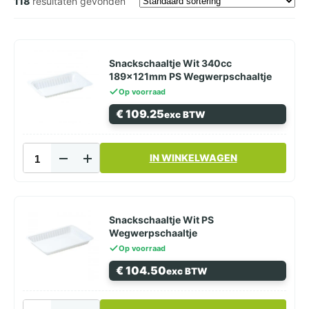
118
resultaten gevonden
Snackschaaltje Wit 340cc
189x121mm PS Wegwerpschaaltje
Op voorraad
€
109.25
exc BTW
Snackschaaltje
IN WINKELWAGEN
Wit
340cc
189x121mm
PS
Wegwerpschaaltje
Snackschaaltje Wit PS
aantal
Wegwerpschaaltje
Op voorraad
€
104.50
exc BTW
Snackschaaltje