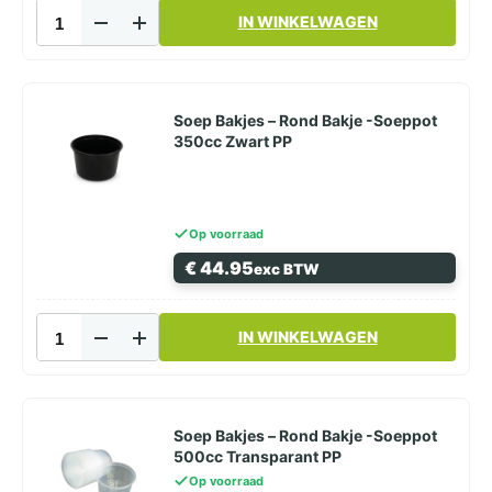
Soep
IN WINKELWAGEN
Bakjes
-
Rond
Bakje
-
Soep Bakjes – Rond Bakje -Soeppot
Soeppot
350cc Zwart PP
350cc
Transparant
PP
aantal
Op voorraad
€
44.95
exc BTW
Soep
IN WINKELWAGEN
Bakjes
-
Rond
Bakje
-
Soep Bakjes – Rond Bakje -Soeppot
Soeppot
500cc Transparant PP
350cc
Op voorraad