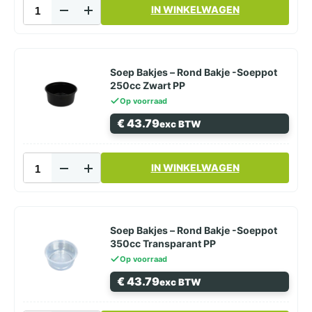
Soep
IN WINKELWAGEN
Bakje
Soeppot
750cc
Transparant
PP
Soep Bakjes – Rond Bakje -Soeppot
aantal
250cc Zwart PP
Op voorraad
€
43.79
exc BTW
Soep
IN WINKELWAGEN
Bakjes
-
Rond
Bakje
-
Soep Bakjes – Rond Bakje -Soeppot
Soeppot
350cc Transparant PP
250cc
Op voorraad
Zwart
€
43.79
exc BTW
PP
aantal