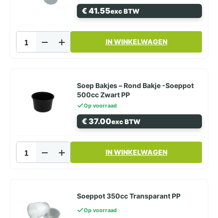
Zwart
€
41.55
exc BTW
PP
aantal
Soep
IN WINKELWAGEN
Bakjes
-
Rond
Bakje
-
Soep Bakjes – Rond Bakje -Soeppot
Soeppot
500cc Zwart PP
500cc
Op voorraad
Transparant
€
37.00
exc BTW
PP
aantal
Soep
IN WINKELWAGEN
Bakjes
-
Rond
Bakje
-
Soeppot 350cc Transparant PP
Soeppot
Op voorraad
500cc