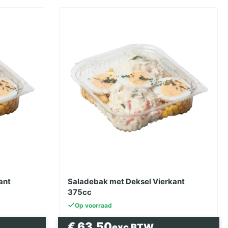
ant
Saladebak met Deksel Vierkant
375cc
Op voorraad
€
63.50
exc BTW