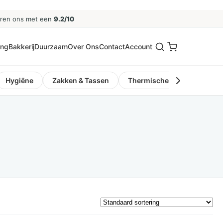
eren ons met een
9.2/10
ing
Bakkerij
Duurzaam
Over Ons
Contact
Account
Hygiëne
Zakken & Tassen
Thermische Kassa- en Pinro