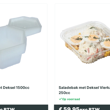
t Deksel 1500cc
Saladebak met Deksel Vierk
250cc
Op voorraad
€
59.95
xc BTW
exc BTW