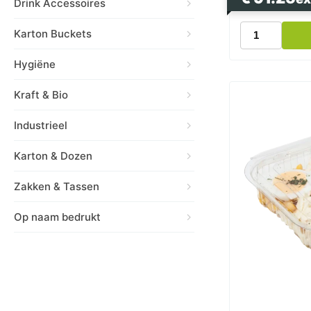
Drink Accessoires
Saladebak
Karton Buckets
met
Deksel
Hygiëne
1500cc
aantal
Kraft & Bio
Industrieel
Karton & Dozen
Zakken & Tassen
Op naam bedrukt