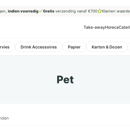
gen,
indien voorradig
Gratis
verzending vanaf €700
Klanten waard
Take-away
Horeca
Cater
rvies
Drink Accessoires
Papier
Karton & Dozen
Pet
onden