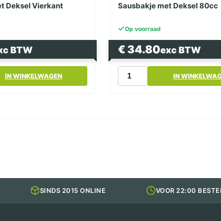
t Deksel Vierkant
Sausbakje met Deksel 80cc
Op voorraad
€
34.80
xc BTW
exc BTW
Sausbakje
IN WINKELWAGEN
IN WINKELWA
met
Deksel
80cc
aantal
SINDS 2015 ONLINE
VOOR 22:00 BESTE