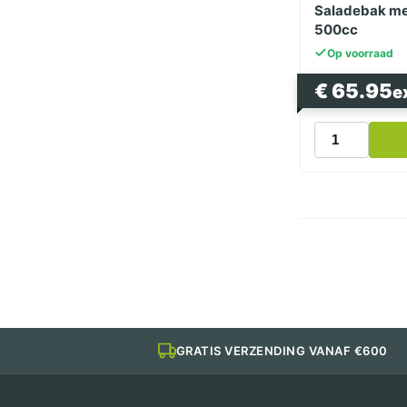
Saladebak me
500cc
Op voorraad
€
65.95
e
Saladebak
met
Deksel
Vierkant
500cc
aantal
GRATIS VERZENDING VANAF €600