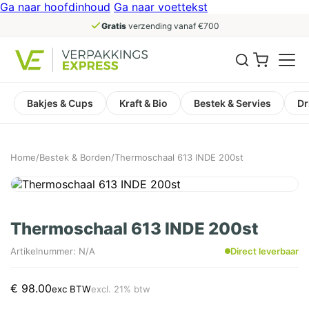
Ga naar hoofdinhoud
Ga naar voettekst
Gratis
verzending vanaf €700
Bakjes & Cups
Kraft & Bio
Bestek & Servies
Dr
Home
/
Bestek & Borden
/
Thermoschaal 613 INDE 200st
Thermoschaal 613 INDE 200st
Artikelnummer: N/A
Direct leverbaar
€
98.00
exc BTW
excl. 21% btw