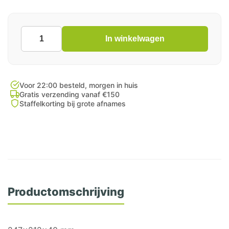
In winkelwagen
Thermoschaal
613
INDE
200st
aantal
Voor 22:00 besteld, morgen in huis
Gratis verzending vanaf €150
Staffelkorting bij grote afnames
Productomschrijving