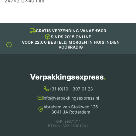
247×212×40 mm
GRATIS VERZENDING VANAF €600
SINDS 2015 ONLINE
VOOR 22:00 BESTELD, MORGEN IN HUIS INDIEN
VOORRADIG
Verpakkingsexpress
.
+31 (0)10 - 307 01 23
info@verpakkingsexpress.nl
Abraham van Stolkweg 126
3041 JA Rotterdam
KvK: 99071711
BTW: NL822115001B01