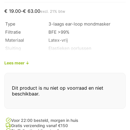
Prijsklasse:
€
19.00
-
€
63.00
excl. 21% btw
€ 19.00
tot
Type
3-laags ear-loop mondmasker
€ 63.00
Filtratie
BFE >99%
Materiaal
Latex-vrij
Sluiting
Elastieken oorlussen
Verpakkingseenheid
25, 50 of 100 stuks
Lees meer ↓
Dit product is nu niet op voorraad en niet
beschikbaar.
Voor 22:00 besteld, morgen in huis
Gratis verzending vanaf €150