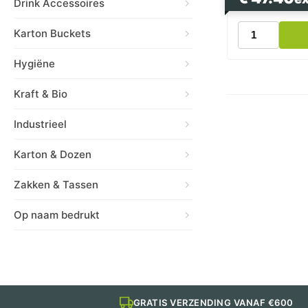
Drink Accessoires
PVC
Karton Buckets
Verpakkingst
50mm
Hygiëne
x
66m
Kraft & Bio
aantal
Industrieel
Karton & Dozen
Zakken & Tassen
Op naam bedrukt
GRATIS VERZENDING VANAF €600