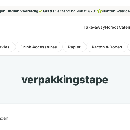
gen,
indien voorradig
Gratis
verzending vanaf €700
Klanten waard
Take-away
Horeca
Cater
rvies
Drink Accessoires
Papier
Karton & Dozen
verpakkingstape
nden