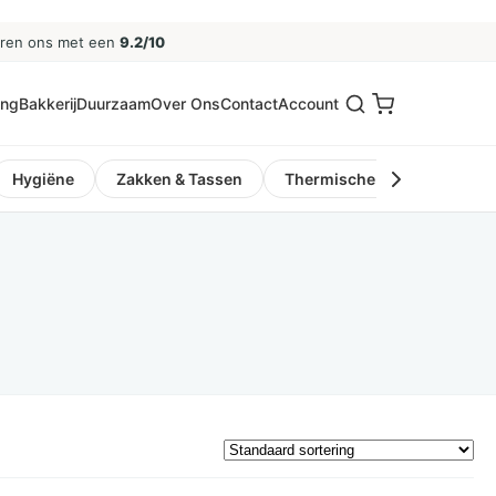
eren ons met een
9.2/10
ing
Bakkerij
Duurzaam
Over Ons
Contact
Account
Hygiëne
Zakken & Tassen
Thermische Kassa- en Pinro