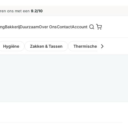
eren ons met een
9.2/10
ing
Bakkerij
Duurzaam
Over Ons
Contact
Account
Hygiëne
Zakken & Tassen
Thermische Kassa- en Pinro