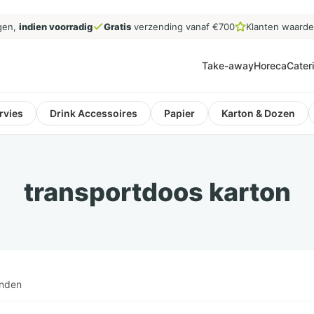
gen,
indien voorradig
Gratis
verzending vanaf €700
Klanten waard
Take-away
Horeca
Cater
rvies
Drink Accessoires
Papier
Karton & Dozen
transportdoos karton
onden