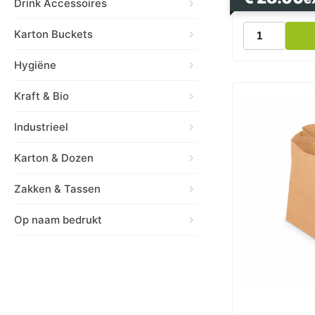
Drink Accessoires
Papier
Karton Buckets
Tas
Snacktas
Hygiëne
Kraft
Bruin
Kraft & Bio
Groot
22x11x27cm
250
Industrieel
Stuks
aantal
Karton & Dozen
Zakken & Tassen
Op naam bedrukt