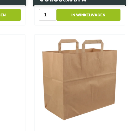
Papier
GEN
IN WINKELWAGEN
Tas
Snacktas
Kraft
Bruin
Groot
32x17x28cm
250
Stuks
aantal