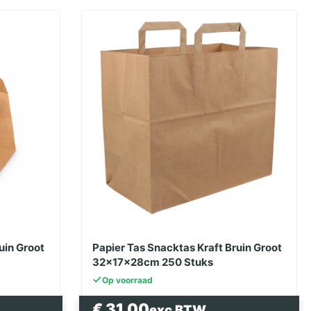
uin Groot
Papier Tas Snacktas Kraft Bruin Groot
32x17x28cm 250 Stuks
Op voorraad
€
31.00
exc BTW