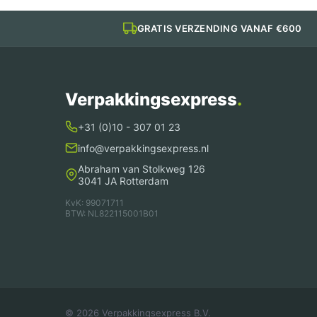
GRATIS VERZENDING VANAF €600
Verpakkingsexpress
.
+31 (0)10 - 307 01 23
info@verpakkingsexpress.nl
Abraham van Stolkweg 126
3041 JA Rotterdam
KvK: 99071711
BTW: NL822115001B01
© 2026 Verpakkingsexpress B.V.