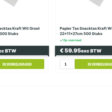
acktas Kraft Wit Groot
Papier Tas Snacktas Kraft Wi
300 Stuks
22x11x27cm 500 Stuks
Op voorraad
€
59.95
xc BTW
exc BTW
Papier
IN WINKELWAGEN
IN WINKELWA
Tas
Snacktas
Kraft
Wit
Klein
22x11x27cm
500
Stuks
aantal