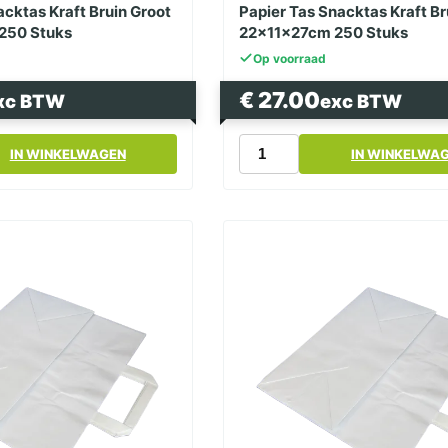
acktas Kraft Bruin Groot
Papier Tas Snacktas Kraft Br
250 Stuks
22x11x27cm 250 Stuks
Op voorraad
€
27.00
xc BTW
exc BTW
Papier
IN WINKELWAGEN
IN WINKELWA
Tas
Snacktas
Kraft
Bruin
Klein
22x11x27cm
250
Stuks
aantal