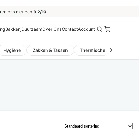
eren ons met een
9.2/10
ing
Bakkerij
Duurzaam
Over Ons
Contact
Account
Hygiëne
Zakken & Tassen
Thermische Kassa- en Pinro