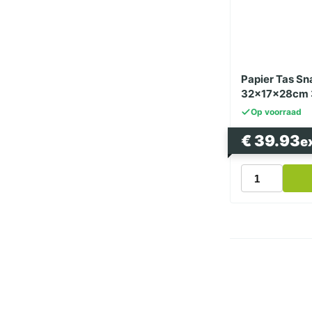
Papier Tas Sn
32x17x28cm 
Op voorraad
€
39.93
e
Papier
Tas
Snacktas
Kraft
Wit
Groot
32x17x28cm
300
Stuks
aantal