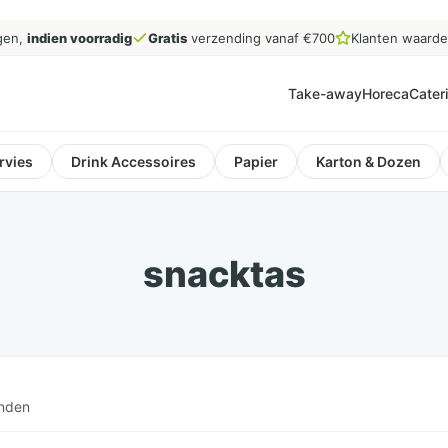
gen,
indien voorradig
Gratis
verzending vanaf €700
Klanten waard
Take-away
Horeca
Cater
rvies
Drink Accessoires
Papier
Karton & Dozen
snacktas
onden