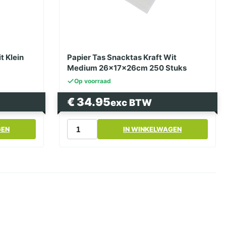
t Klein
Papier Tas Snacktas Kraft Wit
Medium 26x17x26cm 250 Stuks
Op voorraad
€
34.95
exc BTW
Papier
GEN
IN WINKELWAGEN
Tas
Snacktas
Kraft
Wit
Medium
26x17x26cm
250
Stuks
aantal