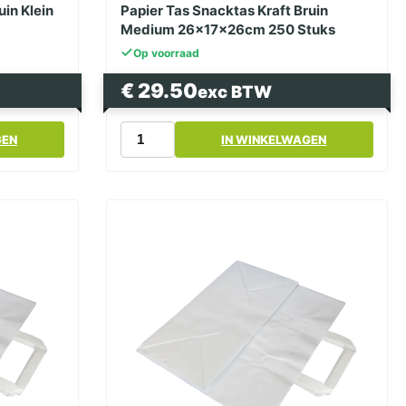
uin Klein
Papier Tas Snacktas Kraft Bruin
Medium 26x17x26cm 250 Stuks
Op voorraad
€
29.50
exc BTW
Papier
GEN
IN WINKELWAGEN
Tas
Snacktas
Kraft
Bruin
Medium
26x17x26cm
250
Stuks
aantal