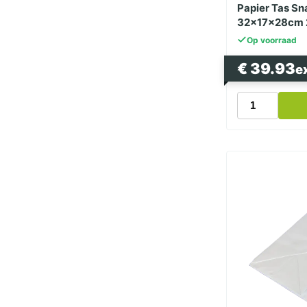
Papier Tas Sn
32x17x28cm 
Op voorraad
€
39.93
e
Papier
Tas
Snacktas
Kraft
Bruin
Groot
32x17x28cm
250
Stuks
aantal