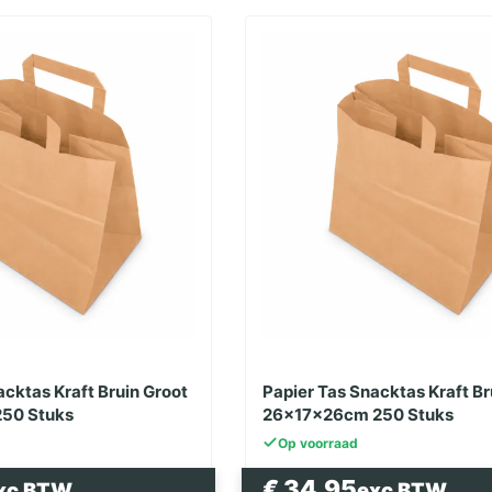
acktas Kraft Bruin Groot
Papier Tas Snacktas Kraft Br
50 Stuks
26x17x26cm 250 Stuks
Op voorraad
€
34.95
xc BTW
exc BTW