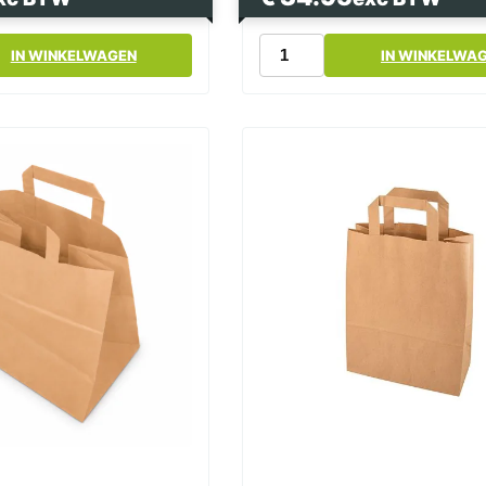
Papier
IN WINKELWAGEN
IN WINKELWA
Tas
Snacktas
Kraft
Bruin
Groot
26x17x26cm
250
Stuks
aantal