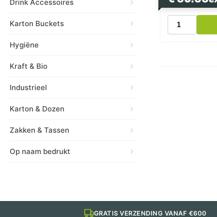
Drink Accessoires
Kartonnen
Karton Buckets
Koffiebekers
180ml
Hygiëne
Scotch
2500
Kraft & Bio
stuks
aantal
Industrieel
Karton & Dozen
Zakken & Tassen
Op naam bedrukt
GRATIS VERZENDING VANAF €600