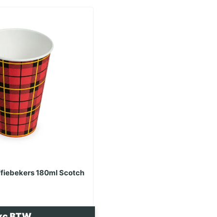
ffiebekers 180ml Scotch
xc BTW