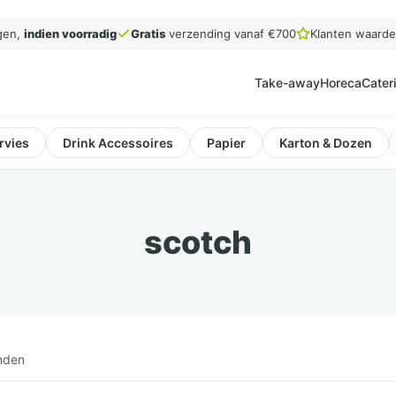
gen,
indien voorradig
Gratis
verzending vanaf €700
Klanten waard
Take-away
Horeca
Cater
rvies
Drink Accessoires
Papier
Karton & Dozen
scotch
nden