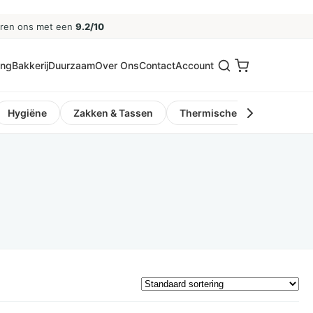
eren ons met een
9.2/10
ing
Bakkerij
Duurzaam
Over Ons
Contact
Account
Hygiëne
Zakken & Tassen
Thermische Kassa- en Pinro