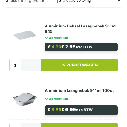
2
resultaten gevonden
Aluminium Deksel Lasagnebak 911ml
R45
Op voorraad
Oorspronkelijke
Huidige
€
€
2.95
4.90
exc BTW
prijs
prijs
was:
is:
€ 4.90.
€ 2.95.
Aluminium
IN WINKELWAGEN
Deksel
Lasagnebak
911ml
R45
aantal
Aluminium lasagnebak 911ml 100st
Op voorraad
Oorspronkelijke
Huidige
€
€
6.99
9.85
exc BTW
prijs
prijs
was:
is:
€ 9.85.
€ 6.99.
Aluminium