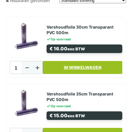
4
resultaten gevonden
Vershoudfolie 30cm Transparant
PVC 500m
Op voorraad
€
16.00
exc BTW
Vershoudfolie
IN WINKELWAGEN
30cm
Transparant
PVC
500m
aantal
Vershoudfolie 35cm Transparant
PVC 500m
Op voorraad
€
15.00
exc BTW
Vershoudfolie