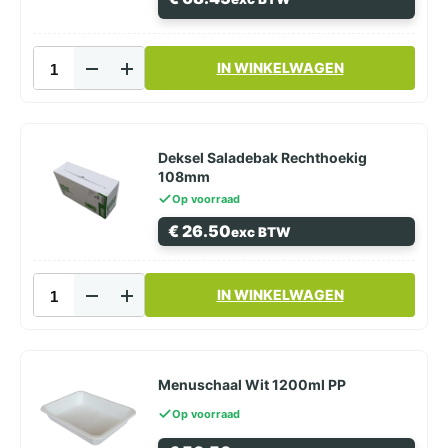
Deksel
IN WINKELWAGEN
Menuschaal
Transparant
PP
aantal
Deksel Saladebak Rechthoekig
108mm
Op voorraad
€
26.50
exc BTW
Deksel
IN WINKELWAGEN
Saladebak
Rechthoekig
108mm
aantal
Menuschaal Wit 1200ml PP
Op voorraad