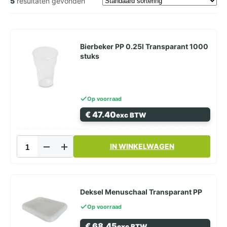
5
resultaten gevonden
Bierbeker PP 0.25l Transparant 1000
stuks
Op voorraad
€
47.40
exc BTW
Bierbeker
IN WINKELWAGEN
PP
0.25l
Transparant
1000
stuks
Deksel Menuschaal Transparant PP
aantal
Op voorraad
€
68.45
exc BTW