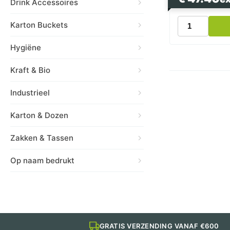
Drink Accessoires
Bierbeker
Karton Buckets
PP
0.25l
Hygiëne
Transparant
1000
Kraft & Bio
stuks
aantal
Industrieel
Karton & Dozen
Zakken & Tassen
Op naam bedrukt
GRATIS VERZENDING VANAF €600