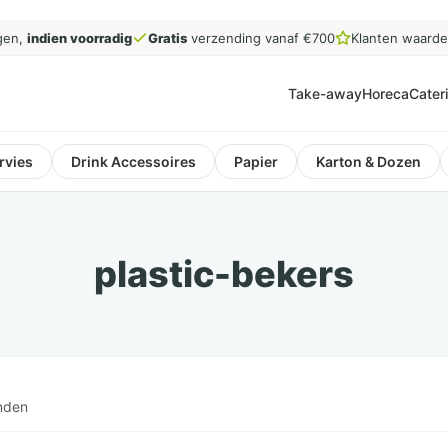
gen,
indien voorradig
Gratis
verzending vanaf €700
Klanten waard
Take-away
Horeca
Cater
rvies
Drink Accessoires
Papier
Karton & Dozen
plastic-bekers
nden