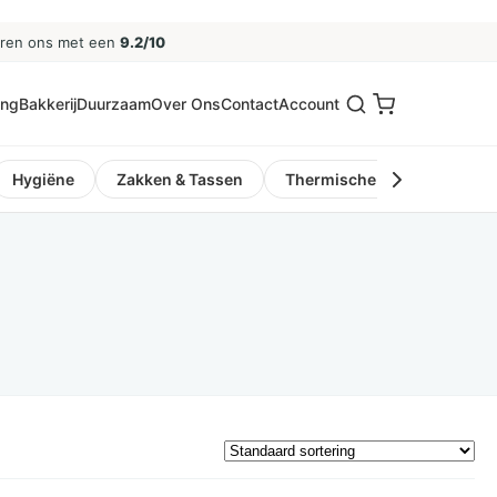
eren ons met een
9.2/10
ing
Bakkerij
Duurzaam
Over Ons
Contact
Account
Hygiëne
Zakken & Tassen
Thermische Kassa- en Pinro