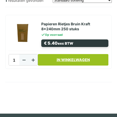
1
resultaten gevonden
Papieren Rietjes Bruin Kraft
8x240mm 250 stuks
Op voorraad
€
5.40
exc BTW
Papieren
IN WINKELWAGEN
Rietjes
Bruin
Kraft
8x240mm
250
stuks
aantal