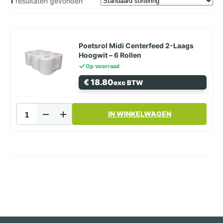
1
resultaten gevonden
Poetsrol Midi Centerfeed 2-Laags
Hoogwit – 6 Rollen
Op voorraad
€
18.80
exc BTW
Poetsrol
IN WINKELWAGEN
Midi
Centerfeed
2-
Laags
Hoogwit
–
6
Rollen
aantal