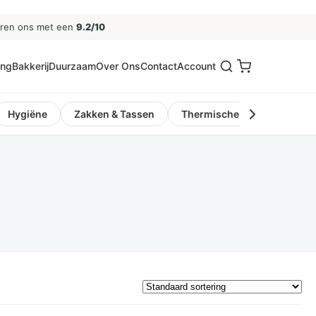
eren ons met een
9.2/10
ing
Bakkerij
Duurzaam
Over Ons
Contact
Account
Hygiëne
Zakken & Tassen
Thermische Kassa- en Pinro