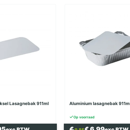
ksel Lasagnebak 911ml
Aluminium lasagnebak 911ml
Op voorraad
kelijke
Oorspronkelijke
Huidige
95
€
€
6.99
exc BTW
exc BTW
9.85