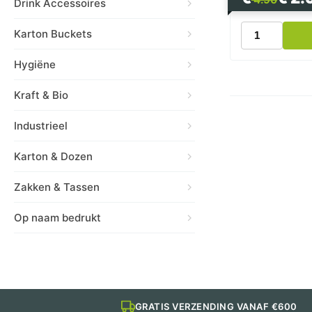
Drink Accessoires
prijs
prijs
was:
is:
Aluminium
Karton Buckets
€ 4.90.
€ 2.95.
Deksel
Lasagnebak
Hygiëne
911ml
R45
Kraft & Bio
aantal
Industrieel
Karton & Dozen
Zakken & Tassen
Op naam bedrukt
GRATIS VERZENDING VANAF €600