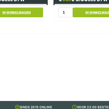
prijs
prijs
was:
is:
Aluminium
IN WINKELWAGEN
IN WINKELWA
€ 9.85.
€ 6.99.
lasagnebak
911ml
100st
aantal
SINDS 2015 ONLINE
VOOR 22:00 BESTE