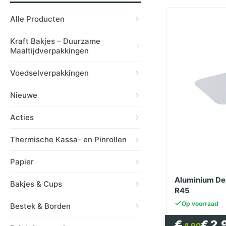
Alle Producten
Kraft Bakjes – Duurzame
Maaltijdverpakkingen
Voedselverpakkingen
Nieuwe
Acties
Thermische Kassa- en Pinrollen
Papier
Aluminium De
Bakjes & Cups
R45
Op voorraad
Bestek & Borden
Oorspron
Huidige
€
€
2.
4.90