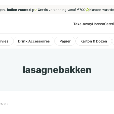
gen,
indien voorradig
Gratis
verzending vanaf €700
Klanten waard
Take-away
Horeca
Cater
rvies
Drink Accessoires
Papier
Karton & Dozen
lasagnebakken
onden